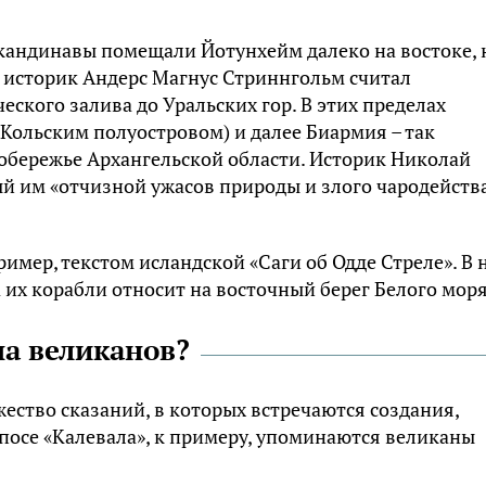
кандинавы помещали Йотунхейм далеко на востоке, 
историк Андерс Магнус Стриннгольм считал
ского залива до Уральских гор. В этих пределах
 Кольским полуостровом) и далее Биармия – так
обережье Архангельской области. Историк Николай
 им «отчизной ужасов природы и злого чародейства
имер, текстом исландской «Саги об Одде Стреле». В 
 их корабли относит на восточный берег Белого моря
на великанов?
ество сказаний, в которых встречаются создания,
посе «Калевала», к примеру, упоминаются великаны