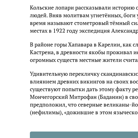
Кольские лопари рассказывали историю о
людей. Вняв молитвам угнетённых, боги
время называют стометровый тёмный силу
местах в 1922 году экспедиция Александ
В районе горы Хапавара в Карелии, как с
Кастрена, в древности якобы проживал ис
огромных существ местные жители счита
Удивительную перекличку скандинавских
влиянием древних викингов на своих вост
существуют попытки дать этому факту р
Мончегорский Митрофан (Баданин) в своё
предположил, что северные великаны-й
(нефилимы), «дожившие в этом языческо