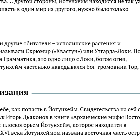
ва. С другой стороны, Йотунхейм находился не так у
опасть в один мир из другого, нужно было только
и другие обитатели – исполинские растения и
называли Скрюмир («Хвастун») или Утгарда-Локи. П
Грамматика, это одно лицо с Локи, богом огня,
отунхейм частенько наведывался бог-громовник Тор,
лизация
бе, как попасть в Йотунхейм. Свидетельства на сей 
ук Игорь Дьяконов в книге «Архаические мифы Вост
с плоскогорьем Йотунхейм, которое находится в
 XVI века Йотунхеймом названа восточная часть ост