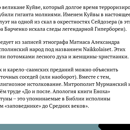
 великане Куйве, который долгое время терроризир
 убили гиганта молниями. Именем Куйвы в настояще
эт на одной из скал в окрестностях Сейдозера (в эт
ра Барченко искала следы легендарной Гипербореи).
ледует из записей этнографа Матиаса Александра
полинский народ под названием Naikkolaiset. Этих
ли потомками лесного духа и женщины-христианки.
 и карело-саамских преданий можно объяснить
очных соседей (или наоборот). Вместе с тем,
елигиозное истолкование. Митрополит Мурманский 
м труде «До и после. Апология книги Еноха»
отуны – это упоминаемые в Библии исполины
м «заповеднике» до Средних веков».