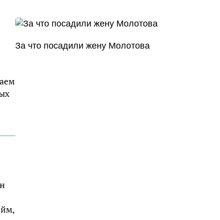
За что посадили жену Молотова
раем
рых
он
ейм,