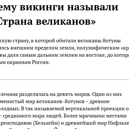
ему викинги называли
Страна великанов»
кую страну, в которой обитали великаны йотуны
талось внешним пределом земли, полумифическим «к
авы дали самым дальним землям на востоке, до кото
ым окраинам России.
енная разделялась на девять миров. Одни из них
каменистый мир великанов-йотунов – древние
олодных. В так называемой вертикальной проекции 
 – срединного мира людей. Более мрачными местами
преисподнюю (Хельхейм) и древнейший мир Нифльх