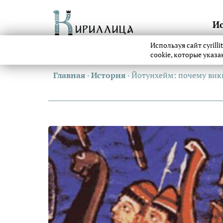
И
Используя сайт cyrill
cookie, которые указ
Главная
›
История
›
Йотунхейм: почему вик