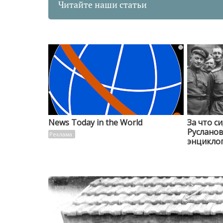
Читайте наши статьи
i
News Today in the World
За что с
Руслано
энциклоп