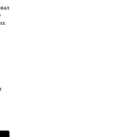
овал
е
их
и