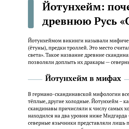
Йотунхейм: поч
древнюю Русь «
Йотунхеймом викинги называли мифичес
(ётуны), предки троллей. Это место счи
света». Такое название древние скандин
позволяли доплыть их дракары — северн
Йотунхейм в мифах
В германо-скандинавской мифологии всел
тёплые, другие холодные. Йотунхейм – 
скандинавы причисляли к числу самых х
находился на два уровня ниже Мидгарда
северные язычники представляли лишь 