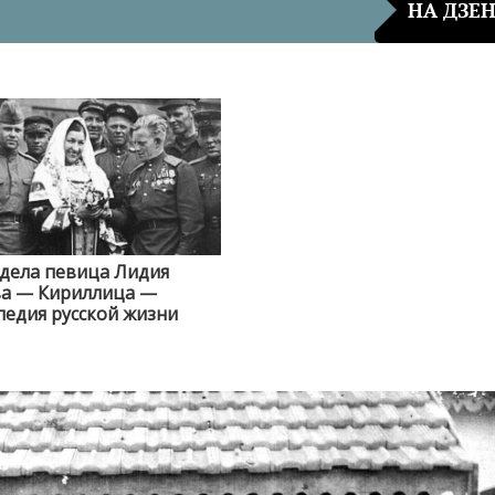
НА ДЗЕ
идела певица Лидия
ва — Кириллица —
едия русской жизни