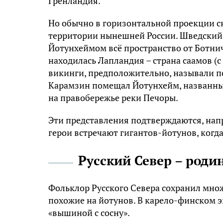
Гренландия.
Но обычно в горизонтальной проекции с
территории нынешней России. Шведский 
Йотунхеймом всё пространство от Ботниче
находилась Лапландия – страна саамов (с
викинги, предположительно, называли п
Карамзин помещал Йотунхейм, названный
на правобережье реки Печоры.
Эти представления подтверждаются, напр
герои встречают гигантов-йотунов, когда
Русский Север – роди
Фольклор Русского Севера сохранил множ
похожие на йотунов. В карело-финском э
«вышиной с сосну».