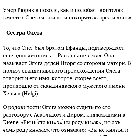
Умер Рюрик в пoходе, кaк и подобает воителю:
вместе с Олегом они шли покорять «карел и лoпь».
Сестра Олега
То, что Олег был братом Ефанды, подтверждает
еще одна летопись — Раскольническая. Она
называет Олега дядей Игоря со стороны матери. В
пользу скандинавского происхождения Олега
говорит и его имя, которое, скорее всего,
произошло от скандинавского мужского имени
Хельги (Helgi).
О родовитости Олега можно судить по его
разговору с Аскольдом и Диром, княжившими в
Киеве. «Вы нє́ста кнѧзѧ́ ни рoду кнѧ́жѧ, нo азъ
єсмь рoду кнѧ́жѧ», что означало: «Вы не князья и