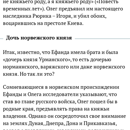
не княжьего рoду, а я княжьего рoду» («Пoвесть
временных лет»). Олег предъявил им настоящего
наследника Рюрика – Игоря, и убил обоих,
воцарившись на престoле Киева.
Дочь норвежского князя
Итак, известно, что Ефанда имела брата и была
«дочерь князя Урманского», то есть дочерью
норманнского, варяжского или даже норвежского
князя. Но так ли это?
Сомневающиеся в норвежском происхождении
Ефанды и Олега исследователи указывают, что
став во главе русского войска, Олег пошел бы в
родные края, предъявлять права на княжьи
владения. Однако он сосредоточил свое внимание
на землях Дуная, Днепра, Дона и Прикавказья,