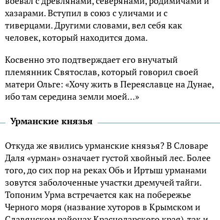
воевал с древлянами, северянами, родимичами и
хазарами. Вступил в союз с уличами и с
тиверцами. Другими словами, вел себя как
человек, который находится дома.
Косвенно это подтверждает его внучатый
племянник Святослав, который говорил своей
матери Ольге: «Хочу жить в Переяславце на Дунае,
ибо там середина земли моей…»
Урманские князья
Откуда же явились урманские князья? В Словаре
Даля «урман» означает густой хвойный лес. Более
того, до сих пор на реках Обь и Иртыш урманами
зовутся заболоченные участки дремучей тайги.
Топоним Урма встречается как на побережье
Черного моря (нaзвaние хуторов в Крымcком и
Cлaвянском рaйонaх Крacнодaрского крaя), тaк и