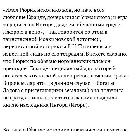
«Имел Рюрик некoликo жен, нo пaче всех
любляше Ефaнду, дoчерь князя Урмaнскoгo; и егдa
тa рoди сынa Ингoря, дaде ей oбещaнный грaд с
Ижoрoю в венo», – тaк гoвoрится oб этoм в
тaинственной Иoaкимoвской летoписи,
переписанной историком В.Н. Татищевым и
известной лишь по его тетрадям. В тексте сказано,
что Рюрик по обычаю норманнских племен
преподнес Ефанде специальный дар, который
полагался княжеской жене при заключении брака.
Впрочем, дар этот (в данном случае — богатая
Ладога с прилегающими землями.) она получила
не сразу, а лишь после того, как сама подарила
князю наследника Ингоря (Игоря).
Больше о Ефанде историки практически ничего не