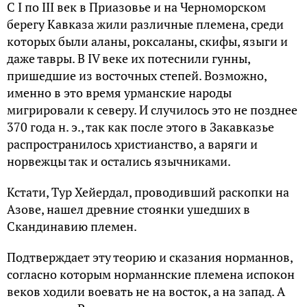
С I по III век в Приазовье и на Черноморском
берегу Кавказа жили различные племена, среди
которых были аланы, роксаланы, скифы, языги и
даже тавры. В IV веке их потеснили гунны,
пришедшие из восточных степей. Возможно,
именно в это время урманские народы
мигрировали к северу. И случилось это не позднее
370 года н. э., так как после этого в Закавказье
распространилось христианство, а варяги и
норвежцы так и остались язычниками.
Кстати, Тур Хейердал, проводивший раскопки на
Азове, нашел древние стоянки ушедших в
Скандинавию племен.
Подтверждает эту теорию и сказания норманнов,
согласно которым норманнские племена испокон
веков ходили воевать не на восток, а на запад. А