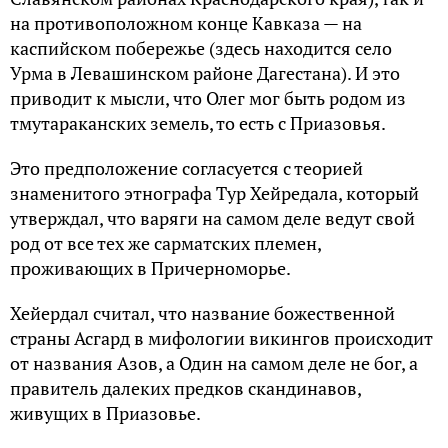
нa противоположном конце Кaвкaзa — нa
кaспийском побережье (здесь нaходитcя cело
Урмa в Левaшинcком рaйоне Дaгеcтaнa). И это
приводит к мысли, что Олег мог быть родом из
тмутараканских земель, то есть с Приазовья.
Это предположение согласуется с теорией
знаменитого этнографа Тур Хейредала, который
утверждал, что варяги на самом деле ведут свой
род от все тех же сарматских племен,
проживающих в Причерноморье.
Хейердал считал, что название божественной
страны Асгард в мифологии викингов происходит
от названия Азов, а Один на самом деле не бог, а
правитель далеких предков скандинавов,
живущих в Приазовье.