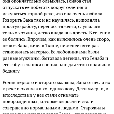
она окончательно обвыклась, Генаба стал
отпускать ее побегать вокруг селения и
искупаться горной реке, что она очень любила.
Говорить Зана так и не научилась, выполняла
простую работу, перенося тяжести, слушалась
только хозяина, легко впадала в ярость. В селении
ее боялись. Впрочем, как выяснилось очень скоро,
не все. Зана, живя в Тхине, не менее пяти раз
становилась матерью. Ее любовниками были
разные мужчины, бытовала легенда, что Генаба и
его собутыльники специально для этого опаивали
беднягу.
Родив первого и второго малыша, Зана отнесла их
к реке и окунула в холодную воду. Дети умерли, и
впоследствии у нее стали отнимать
новорожденных, которые выросли и стали
совершенно нормальными людьми. Старожилы
говорили о четырех детях Заны – двух дочерях и