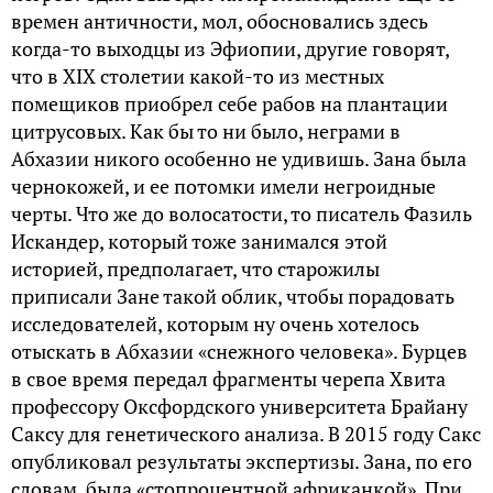
времен античности, мол, обосновались здесь
когда-то выходцы из Эфиопии, другие говорят,
что в XIX столетии какой-то из местных
помещиков приобрел себе рабов на плантации
цитрусовых. Как бы то ни было, неграми в
Абхазии никого особенно не удивишь. Зана была
чернокожей, и ее потомки имели негроидные
черты. Что же до волосатости, то писатель Фазиль
Искандер, который тоже занимался этой
историей, предполагает, что старожилы
приписали Зане такой облик, чтобы порадовать
исследователей, которым ну очень хотелось
отыскать в Абхазии «снежного человека». Бурцев
в свое время передал фрагменты черепа Хвита
профессору Оксфордского университета Брайану
Саксу для генетического анализа. В 2015 году Сакс
опубликовал результаты экспертизы. Зана, по его
словам, была «стопроцентной африканкой». При