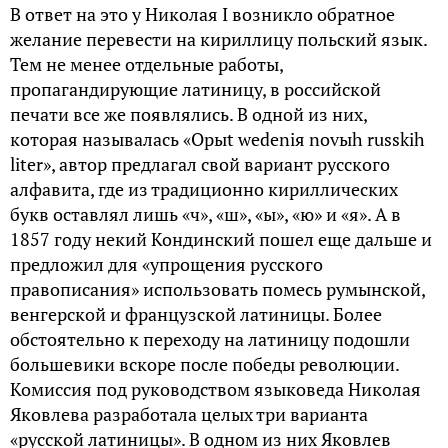
В ответ на это у Николая I возникло обратное
желание перевести на кириллицу польский язык.
Тем не менее отдельные работы,
пропагандирующие латиницу, в российской
печати все же появлялись. В одной из них,
которая называлась «Орыt wedenія novыh russkih
liter», автор предлагал свой вариант русского
алфавита, где из традиционно кириллических
букв оставлял лишь «ч», «ш», «ы», «ю» и «я». А в
1857 году некий Кондинский пошел еще дальше и
предложил для «упрощения русского
правописания» использовать помесь румынской,
венгерской и французской латиницы. Более
обстоятельно к переходу на латиницу подошли
большевики вскоре после победы революции.
Комиссия под руководством языковеда Николая
Яковлева разработала целых три варианта
«русской латиницы». В одном из них Яковлев