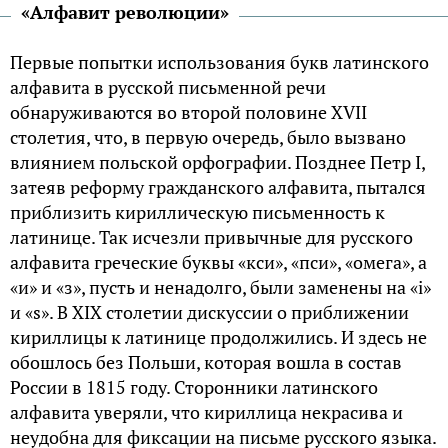
«Алфавит революции»
Первые попытки использования букв латинского
алфавита в русской письменной речи
обнаруживаются во второй половине XVII
столетия, что, в первую очередь, было вызвано
влиянием польской орфографии. Позднее Петр I,
затеяв реформу гражданского алфавита, пытался
приблизить кириллическую письменность к
латинице. Так исчезли привычные для русского
алфавита греческие буквы «кси», «пси», «омега», а
«и» и «з», пусть и ненадолго, были заменены на «i»
и «s». В XIX столетии дискуссии о приближении
кириллицы к латинице продолжились. И здесь не
обошлось без Польши, которая вошла в состав
России в 1815 году. Сторонники латинского
алфавита уверяли, что кириллица некрасива и
неудобна для фиксации на письме русского языка.