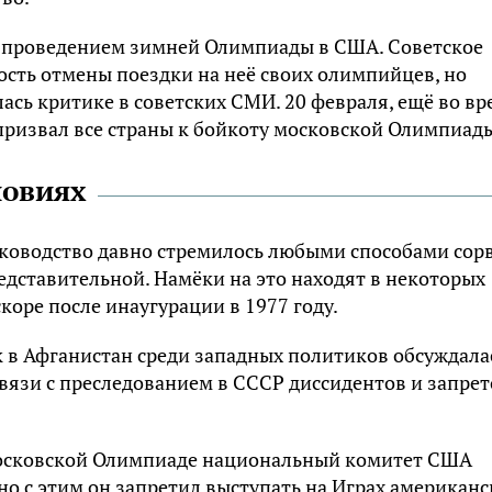
с проведением зимней Олимпиады в США. Советское
ость отмены поездки на неё своих олимпийцев, но
сь критике в советских СМИ. 20 февраля, ещё во вр
призвал все страны к бойкоту московской Олимпиад
ловиях
уководство давно стремилось любыми способами сор
едставительной. Намёки на это находят в некоторых
коре после инаугурации в 1977 году.
ск в Афганистан среди западных политиков обсуждала
вязи с преследованием в СССР диссидентов и запре
московской Олимпиаде национальный комитет США
но с этим он запретил выступать на Играх американ