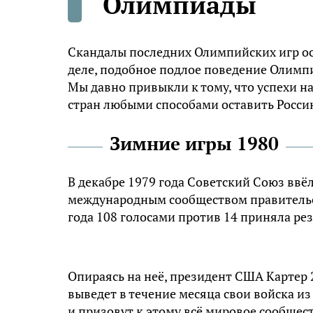
Олимпиады
Скандалы последних Олимпийских игр ос
деле, подобное подлое поведение Олимпи
Мы давно привыкли к тому, что успехи н
стран любыми способами оставить Росси
Зимние игры 1980
В декабре 1979 года Советский Союз ввё
международным сообществом правительс
года 108 голосами против 14 приняла ре
Опираясь на неё, президент США Картер 
выведет в течение месяца свои войска и
и призовут к этому всё мировое сообщест