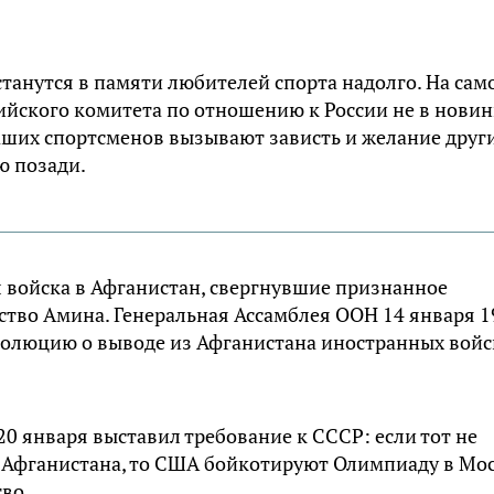
танутся в памяти любителей спорта надолго. На сам
йского комитета по отношению к России не в новин
аших спортсменов вызывают зависть и желание друг
ю позади.
л войска в Афганистан, свергнувшие признанное
тво Амина. Генеральная Ассамблея ООН 14 января 1
золюцию о выводе из Афганистана иностранных войс
20 января выставил требование к СССР: если тот не
з Афганистана, то США бойкотируют Олимпиаду в Мо
во.