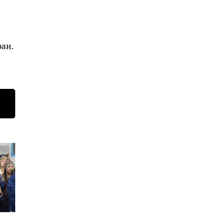
ан.
Н