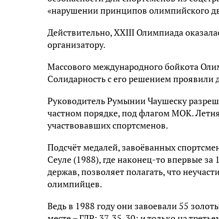
«нарушении принципов олимпийского д
Действительно, XXIII Олимпиада оказала
организатору.
Массового международного бойкота Олим
Солидарность с его решением проявили 
Руководитель Румынии Чаушеску разреш
частном порядке, под флагом МОК. Летня
участвовавших спортсменов.
Подсчёт медалей, завоёванных спортсме
Сеуле (1988), где наконец-то впервые за
держав, позволяет полагать, что неучаст
олимпийцев.
Ведь в 1988 году они завоевали 55 золот
месте – ГДР: 37, 35, 30; и только на треть