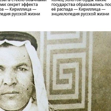
и: секрет эффекта
государства образовались по
ра — Кириллица —
её распада — Кириллица —
едия русской жизни
энциклопедия русской жизни