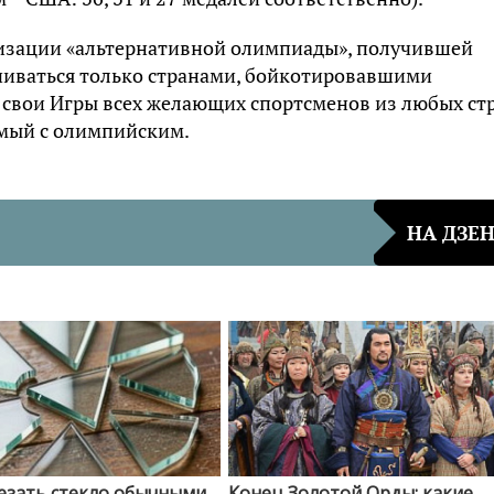
анизации «альтернативной олимпиады», получившей
ичиваться только странами, бойкотировавшими
 свои Игры всех желающих спортсменов из любых стр
имый с олимпийским.
НА ДЗЕ
езать стекло обычными
Конец Золотой Орды: какие