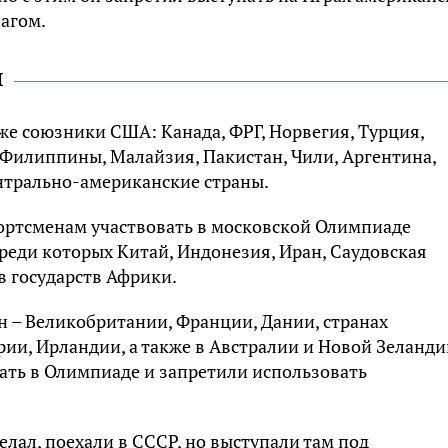
агом.
ы
е союзники США: Канада, ФРГ, Норвегия, Турция,
 Филиппины, Малайзия, Пакистан, Чили, Аргентина,
ентрально-американские страны.
портсменам участвовать в московской Олимпиаде
среди которых Китай, Индонезия, Иран, Саудовская
в государств Африки.
н – Великобритании, Франции, Дании, странах
ии, Ирландии, а также в Австралии и Новой Зеланди
ать в Олимпиаде и запретили использовать
елал, поехали в СССР, но выступали там под