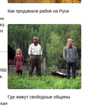
Как продавали рабов на Руси
ом
ку.
их
980
к.
Где живут свободные общины
скве