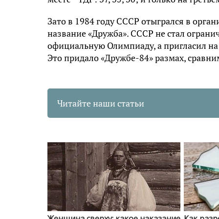
Зато в 1984 году СССР отыгрался в орг
название «Дружба». СССР не стал огран
официальную Олимпиаду, а пригласил на
Это придало «Дружбе-84» размах, сравн
Читайте наши статьи
Женщина сверху: какое наказание
Как разр