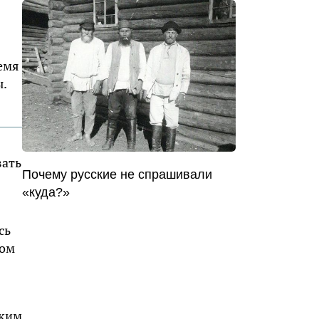
емя
ы.
вать
Почему русские не спрашивали
«куда?»
сь
том
ским