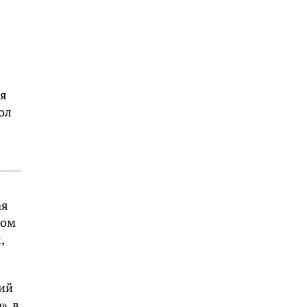
бя
ол
ая
том
,
тий
», в