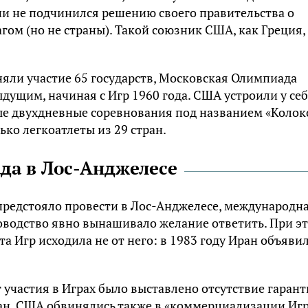
и не подчинился решению своего правительства о
гом (но не страны). Такой союзник США, как Греция,
няли участие 65 государств, Московская Олимпиада
дущим, начиная с Игр 1960 года. США устроили у се
ые двухдневные соревнования под названием «Колок
ько легкоатлеты из 29 стран.
а в Лос-Анджелесе
предстояло провести в Лос-Анджелесе, международн
ководство явно вынашивало желание ответить. При э
 Игр исходила не от него: в 1983 году Иран объявил
участия в Играх было выставлено отсутствие гаран
ан. США обвинялись также в «коммерциализации Игр