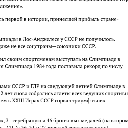
вижения».
сь первой в истории, принесшей прибыль стране-
пиады в Лос-Анджелесе у СССР не получилось.
даже не все соцстраны—союзники СССР.
ил своим спортсменам выступать на Олимпиаде в
я Олимпиада 1984 года поставила рекорд по числу
нами СССР и ГДР на следующей летней Олимпиаде в
 12 лет снова собрались атлеты всех ведущих спортив
ием в XXIII Играх СССР сорвал триумф своих
ых, 31 серебряную и 46 бронзовых медалей (на второ
ем – США: 36, 31 и 27 медалей соответственно).