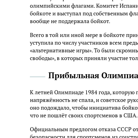
олимпийскими флагами. Комитет Испани
бойкоте и выступал под собственным фла
вообще не поддержала бойкот.
Всего в той или иной мере в бойкоте при
уступила по числу участников всем преды
«альтернативные игры». То были скромн
свободы», в которых приняли участие тол
Прибыльная Олимпиад
К летней Олимпиаде 1984 года, которую 
напряжённость не спала, и советское ру
оно подождало, чтобы инициатива бойкота
что не пошлёт своих спортсменов в США.
Официальным предлогом отказа СССР от 
безопасности для спортсменов из соцстр