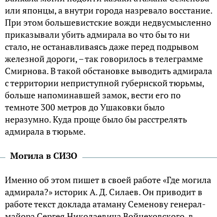
или японцы, а внутри города назревало восстание.
При этом большевистские вожди недвусмысленно
приказывали убить адмирала во что бы то ни
стало, не останавливаясь даже перед подрывом
железной дороги, – так говорилось в телеграмме
Смирнова. В такой обстановке выводить адмирала
с территории неприступной губернской тюрьмы,
больше напоминавшей замок, вести его по
темноте 300 метров до Ушаковки было
неразумно. Куда проще было бы расстрелять
адмирала в тюрьме.
Могила в СИЗО
Именно об этом пишет в своей работе «Где могила
адмирала?» историк А. Д. Силаев. Он приводит в
работе текст доклада атаману Семенову генерал-
майора Сергея Николаевича Войцеховского, в