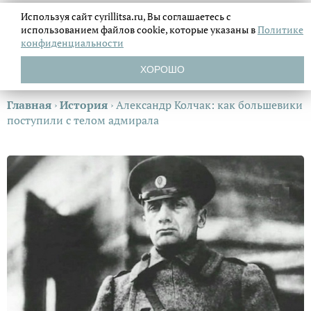
Используя сайт cyrillitsa.ru, Вы соглашаетесь с
использованием файлов
cookie, которые указаны в
Политике
конфиденциальности
ХОРОШО
Главная
›
История
›
Александр Колчак: как большевики
поступили с телом адмирала