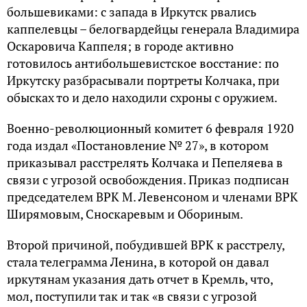
большевиками: с запада в Иркутск рвались
каппелевцы – белогвардейцы генерала Владимира
Оскаровича Каппеля; в городе активно
готовилось антибольшевистское восстание: по
Иркутску разбрасывали портреты Колчака, при
обысках то и дело находили схроны с оружием.
Военно-революционный комитет 6 февраля 1920
года издал «Постановление № 27», в котором
приказывал расстрелять Колчака и Пепеляева в
связи с угрозой освобождения. Приказ подписан
председателем ВРК М. Левенсоном и членами ВРК
Ширямовым, Сноскаревым и Обориным.
Второй причиной, побудившей ВРК к расстрелу,
стала телеграмма Ленина, в которой он давал
иркутянам указания дать отчет в Кремль, что,
мол, поступили так и так «в связи с угрозой