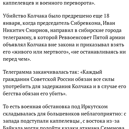
каппелевцев и военного переворота».
Убийство Колчака было предрешено еще 18
января, когда председатель Сибревкома, Иван
Никитич Смирнов, направил в сибирские города
телеграмму, в которой Реввоенсовет Пятой армии
объявлял Колчака вне закона и приказывал взять
его «живого или мертвого», «не останавливаясь ни
перед чем».
Телеграмма заканчивалась так: «Каждый
гражданин Советской России обязан все силы
употребить для задержания Колчака и в случае его
бегства обязан его убить».
То есть военная обстановка под Иркутском
складывалась для большевиков неблагоприятно: с
запада подступали каппелевцы , с востока из-за
Байкала могли подойти казаки атамана Семенова