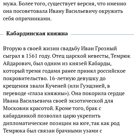
мужа. Более того, существует версия, что именно
она посоветовала Ивану Васильевичу окружить
себя опричниками.
Кабардинская княжна
Вторую в своей жизни свадьбу Иван Грозный
сыграл в 1561 году. Отец царской невесты, Темрюк
Айдарович, был одним из князей Кабарды,
который тремя годами ранее принял российское
покровительство. 16-летную девушку до
крещения звали Кученей (или Гуэщэней, в
переводе «глаза княжны»). Она покорила сердце
Ивана Васильевича своей экзотической для
Московии красотой. Кроме того, брак с
кабардинкой позволил царю укрепить
дипломатические позиции на юге, так как род
Темрюка был связан брачными узами с