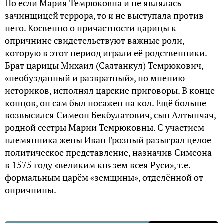
Но если Мария Темрюковна и не являлась
зачинщицей террора, то и не выступала против
него. Косвенно о причастности царицы к
опричнине свидетельствуют важные роли,
которую в этот период играли её родственники.
Брат царицы Михаил (Салтанкул) Темрюкович,
«необузданный и развратный», по мнению
историков, исполнял царские приговоры. В конце
концов, он сам был посажен на кол. Ещё больше
возвысился Симеон Бекбулатович, сын Алтынчач,
родной сестры Марии Темрюковны. С участием
племянника жены Иван Грозный разыграл целое
политическое представление, назначив Симеона
в 1575 году «великим князем всея Руси», т.е.
формальным царём «земщины», отделённой от
опричнины.