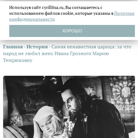
Используя сайт cyrillitsa.ru, Вы соглашаетесь с
использованием файлов
cookie, которые указаны в
Политике
конфиденциальности
ХОРОШО
Главная
›
История
›
Самая ненавистная царица: за что
народ не любил жену Ивана Грозного Марию
Темрюковну