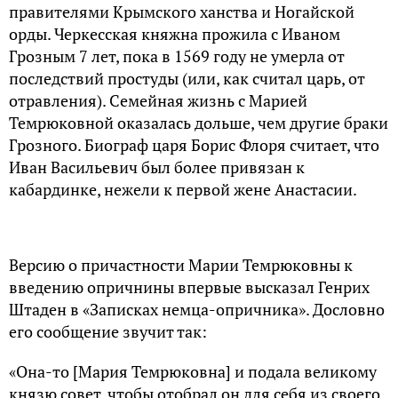
правителями Крымского ханства и Ногайской
орды. Черкесская княжна прожила с Иваном
Грозным 7 лет, пока в 1569 году не умерла от
последствий простуды (или, как считал царь, от
отравления). Семейная жизнь с Марией
Темрюковной оказалась дольше, чем другие браки
Грозного. Биограф царя Борис Флоря считает, что
Иван Васильевич был более привязан к
кабардинке, нежели к первой жене Анастасии.
Версию о причастности Марии Темрюковны к
введению опричнины впервые высказал Генрих
Штаден в «Записках немца-опричника». Дословно
его сообщение звучит так:
«Она-то [Мария Темрюковна] и подала великому
князю совет, чтобы отобрал он для себя из своего