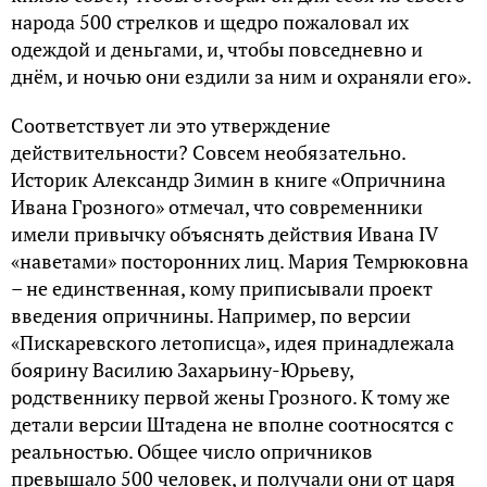
народа 500 стрелков и щедро пожаловал их
одеждой и деньгами, и, чтобы повседневно и
днём, и ночью они ездили за ним и охраняли его».
Соответствует ли это утверждение
действительности? Совсем необязательно.
Историк Александр Зимин в книге «Опричнина
Ивана Грозного» отмечал, что современники
имели привычку объяснять действия Ивана IV
«наветами» посторонних лиц. Мария Темрюковна
– не единственная, кому приписывали проект
введения опричнины. Например, по версии
«Пискаревского летописца», идея принадлежала
боярину Василию Захарьину-Юрьеву,
родственнику первой жены Грозного. К тому же
детали версии Штадена не вполне соотносятся с
реальностью. Общее число опричников
превышало 500 человек, и получали они от царя