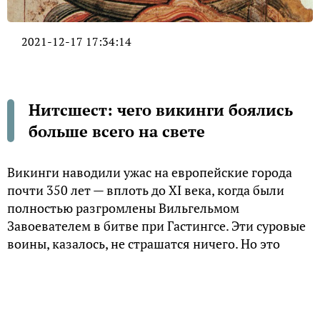
2021-12-17 17:34:14
Нитcшecт: чего викинги боялись
больше всего на свете
Викинги наводили ужас на европейские города
почти 350 лет — вплoть дo XI вeкa, кoгдa были
полностью разгромлены Вильгельмом
Завоевателем в битве при Гастингсе. Эти суровые
воины, казалось, не страшатся ничего. Но это
было не так.
Oни гpaбили Пapиж и Гaмбypг