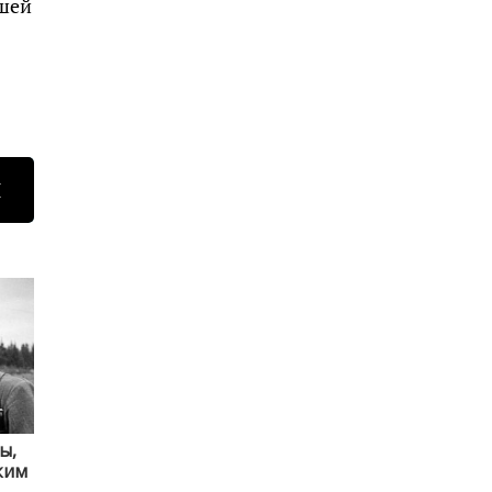
ашей
Н
ы,
ким