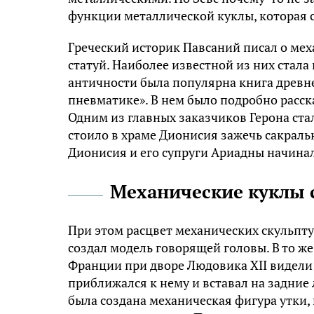
функции металлической куклы, которая с
Греческий историк Павсаний писал о мех
статуй. Наиболее известной из них стала
античности была популярна книга древне
пневматике». В нем было подробно расск
Одним из главных заказчиков Герона стал
стоило в храме Дионисия зажечь сакраль
Дионисия и его супруги Ариадны начинал
Механические куклы 
При этом расцвет механических скульптур
создал модель говорящей головы. В то ж
Франции при дворе Людовика XII видели 
приближался к нему и вставал на задние л
была создана механическая фигура утки, 