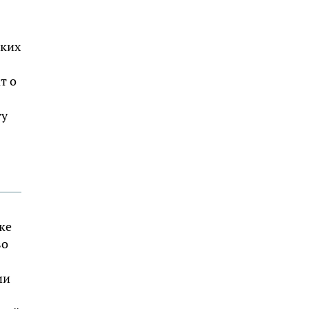
ских
т о
ту
ке
во
ии