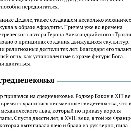
пособна передвигаться.
анике Дедале, также создавшем несколько механиче
 кукла в образе Афродиты. Причем уже во времена
греческого автора Герона Александрийского «Тракта
азано о принципах создания движущихся скульптур.
и религиозные деятели тех лет. Благодаря его талан
ный огнь, как установленные в храме фигуры Бога
и двигаться.
средневековья
 пришелся на средневековье. Роджер Бэкон в XIII ве
е время сохранились письменные свидетельства, что 
механического льва, который по приказу короля
апы. Спустя двести лет, в XVIII веке, в той же Франц
которая вытягивала шею и брала из рук зерно, пила