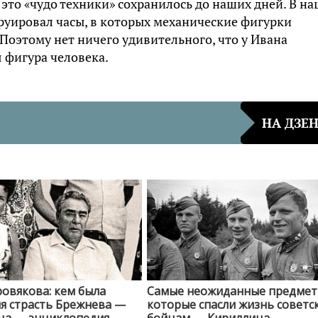
 это «чудо техники» сохранилось до наших дней. В н
руировал часы, в которых механические фигурки
Поэтому нет ничего удивительного, что у Ивана
 фигура человека.
НА ДЗЕ
овякова: кем была
Самые неожиданные предмет
я страсть Брежнева —
которые спасли жизнь советс
ца — энциклопедия
бойцам — Кириллица —