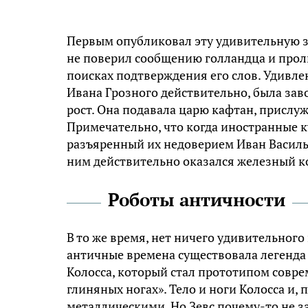
Первым опубликовал эту удивительную за
не поверил сообщению голландца и проли
поисках подтверждения его слов. Удивлен
Ивана Грозного действительно, была зав
рост. Она подавала царю кафтан, прислуж
Примечательно, что когда иностранные к
разъяренный их недоверием Иван Василье
ним действительно оказался железный к
Роботы античности
В то же время, нет ничего удивительного
античные времена существовала легенда 
Колосса, который стал прототипом совре
глиняных ногах». Тело и ноги Колосса и, 
металлическими. Но Зевс почему-то не за