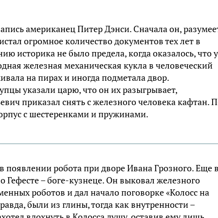
пись американец Питер Дэнси. Сначала он, разумее
стал огромное количество документов тех лет в
ию историка не было предела, когда оказалось, что у
одная железная механическая кукла в человеческий
ивала на пирах и иногда подметала двор.
упцы указали царю, что он их разыгрывает,
вич приказал снять с железного человека кафтан. 
орпус с шестеренками и пружинами.
 в появлении робота при дворе Ивана Грозного. Еще 
о Гефесте – боге-кузнеце. Он выковал железного
менных роботов и дал начало поговорке «Колосс на
правда, были из глины, тогда как внутренности –
хотел вдохнуть в Колосса душу, оставив ему лишь