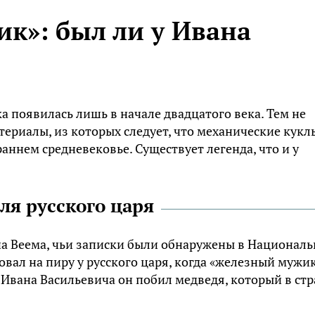
к»: был ли у Ивана
а появилась лишь в начале двадцатого века. Тем не
ериалы, из которых следует, что механические кукл
аннем средневековье. Существует легенда, что и у
ля русского царя
а Веема, чьи записки были обнаружены в Национал
вал на пиру у русского царя, когда «железный мужи
 Ивана Васильевича он побил медведя, который в стр