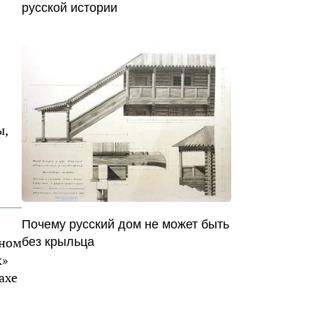
русской истории
ы,
Почему русский дом не может быть
ьном
без крыльца
к»
ахе