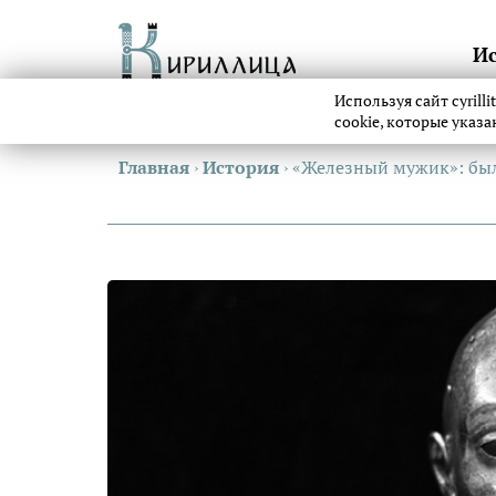
И
Используя сайт cyrill
cookie, которые указ
Главная
›
История
›
«Железный мужик»: был