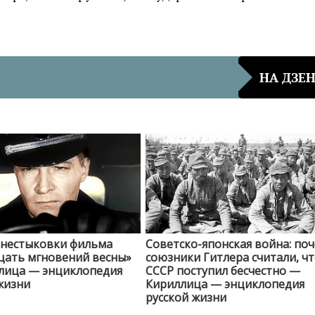
НА ДЗЕ
 нестыковки фильма
Советско-японская война: по
цать мгновений весны»
союзники Гитлера считали, ч
лица — энциклопедия
СССР поступил бесчестно —
жизни
Кириллица — энциклопедия
русской жизни