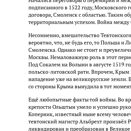
Начались переговоры о перемирии и меж
подписанного в 1522 году, Московского 
договора, Смоленск с областью. Таким о
территориальным успехом. Война между
Несомненно, вмешательство Тевтонского
вероятно, что, не будь его, то Польша и
Смоленска. Однако не стоит и преувелич
Москвы. Немаловажную роль в этот перио
Под Сокалем на Волыни в августе 1519 
польско-литовской рати. Впрочем, Крым 
нападение уже на великорусские земли. Б
со стороны Крыма вынудила в тот момен
Ещё любопытные факты той войны. Во вр
крепости Ольштын умело и успешно рук
Коперник, известный ныне всему челове
тевтонский магистр Альбрехт произвёл 
ликвидирован и преобразован в Великое 