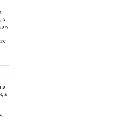
в
, в
одну
кте
е
и в
, а
е.