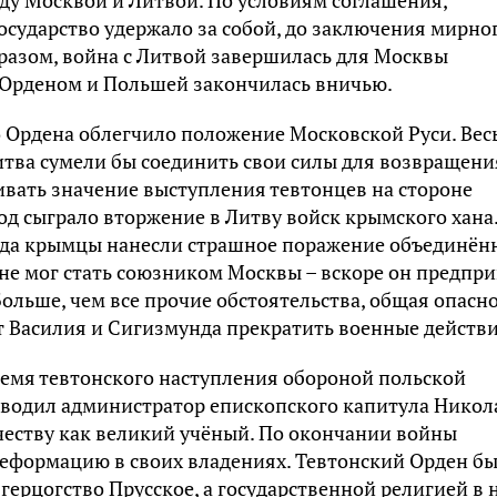
ду Москвой и Литвой. По условиям соглашения,
государство удержало за собой, до заключения мирно
бразом, война с Литвой завершилась для Москвы
 Орденом и Польшей закончилась вничью.
 Ордена облегчило положение Московской Руси. Вес
 Литва сумели бы соединить свои силы для возвращени
ивать значение выступления тевтонцев на стороне
д сыграло вторжение в Литву войск крымского хана
года крымцы нанесли страшное поражение объединён
не мог стать союзником Москвы – вскоре он предпр
ольше, чем все прочие обстоятельства, общая опасн
т Василия и Сигизмунда прекратить военные действи
емя тевтонского наступления обороной польской
оводил администратор епископского капитула Никол
честву как великий учёный. По окончании войны
Реформацию в своих владениях. Тевтонский Орден б
герцогство Прусское, а государственной религией в 