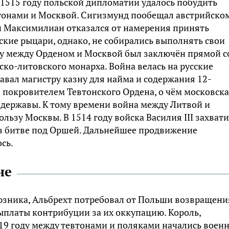
 1515 году польской дипломатии удалось побудить
втонами и Москвой. Сигизмунд пообещал австрийско
, и Максимилиан отказался от намерения принять
ские рыцари, однако, не собирались выполнять свои
оду между Орденом и Москвой был заключён прямой 
ко-литовского монарха. Война велась на русские
авал магистру казну для найма и содержания 12-
я покровителем Тевтонского Ордена, о чём московск
 державы. К тому времени война между Литвой и
льзу Москвы. В 1514 году войска Василия III захват
в битве под Оршей. Дальнейшее продвижение
сь.
не
юзника, Альбрехт потребовал от Польши возвращени
ыплаты контрибуции за их оккупацию. Король,
1519 году между тевтонами и поляками начались воен