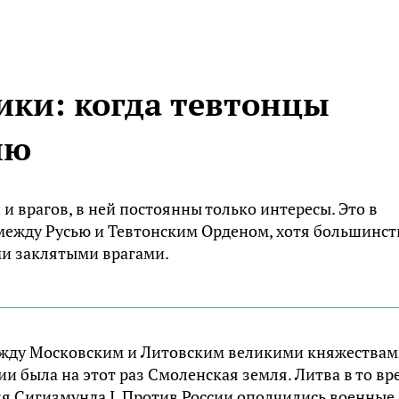
ики: когда тевтонцы
ию
и врагов, в ней постоянны только интересы. Это в
между Русью и Тевтонским Орденом, хотя большинст
ми заклятыми врагами.
между Московским и Литовским великими княжествам
 была на этот раз Смоленская земля. Литва в то вр
я Сигизмунда I. Против России ополчились военные