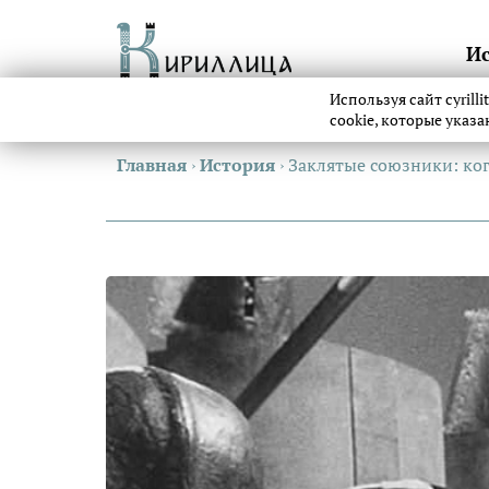
И
Используя сайт cyrill
cookie, которые указ
Главная
›
История
›
Заклятые союзники: ког