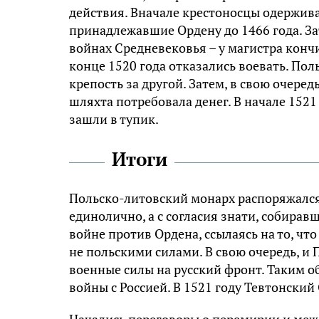
действия. Вначале крестоносцы одержива
принадлежавшие Ордену до 1466 года. За
войнах Средневековья – у магистра кончи
конце 1520 года отказались воевать. По
крепость за другой. Затем, в свою очеред
шляхта потребовала денег. В начале 152
зашли в тупик.
Итоги
Польско-литовский монарх распоряжался
единолично, а с согласия знати, собирав
войне против Ордена, ссылаясь на то, чт
не польскими силами. В свою очередь, и
военные силы на русский фронт. Таким о
войны с Россией. В 1521 году Тевтонски