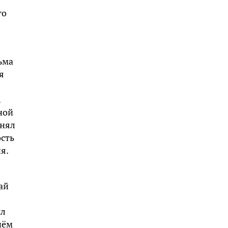
го
ьма
я
.
ной
инял
ость
я.
ай
ыл
нём