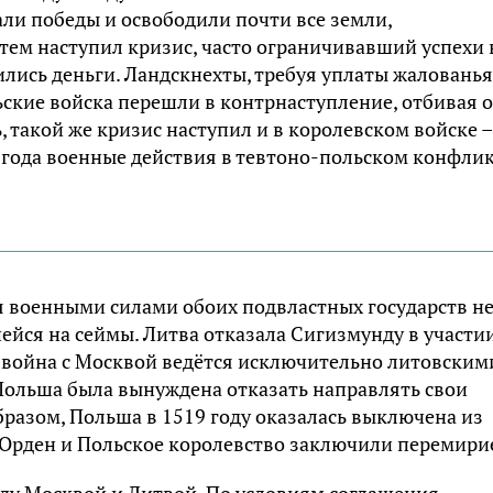
ли победы и освободили почти все земли,
тем наступил кризис, часто ограничивавший успехи 
лись деньги. Ландскнехты, требуя уплаты жалованья
льские войска перешли в контрнаступление, отбивая 
ь, такой же кризис наступил и в королевском войске –
1 года военные действия в тевтоно-польском конфли
 военными силами обоих подвластных государств н
шейся на сеймы. Литва отказала Сигизмунду в участи
о война с Москвой ведётся исключительно литовскими
 Польша была вынуждена отказать направлять свои
бразом, Польша в 1519 году оказалась выключена из
й Орден и Польское королевство заключили перемири