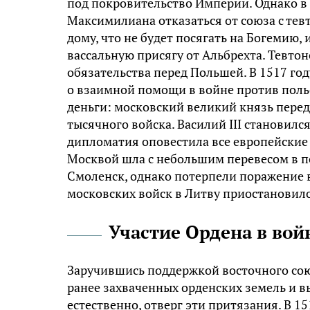
под покровительство Империи. Однако в
Максимилиана отказаться от союза с те
дому, что не будет посягать на Богемию
вассальную присягу от Альбрехта. Тевтон
обязательства перед Польшей. В 1517 г
о взаимной помощи в войне против польс
деньги: московский великий князь перед
тысячного войска. Василий III становилс
дипломатия оповестила все европейские
Москвой шла с небольшим перевесом в по
Смоленск, однако потерпели поражение 
московских войск в Литву приостановило
Участие Ордена в вой
Заручившись поддержкой восточного со
ранее захваченных орденских земель и в
естественно, отверг эти притязания. В 