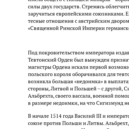
силы двух государств. Стремясь облегчить
заручиться европейскими союзниками. Ещ
тесные отношения с австрийским двором
«Священной Римской Империи германск
Под покровительством императора издавн
Тевтонский Орден был вынужден признать
магистры Ордена искали первой возможно
польского короля оборачивался для тевто
возникла большая «недоимка» в выплатах
стороны, Литвой и Польшей – с другой, 
Альбрехта, своего вассала, военной помо
в размере недоимки, на что Сигизмунд не
В начале 1514 года Василий III и импер
союзе против Польши и Литвы. Альбрехт, 