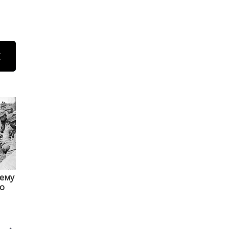
Н
чему
то