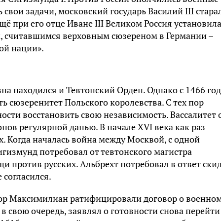
 свои задачи, московский государь Василий III стара
ё при его отце Иване III Великом Россия установил
, считавшимся верховным сюзереном в Германии –
ой нации».
а находился и Тевтонский Орден. Однако с 1466 год
 сюзеренитет Польского королевства. С тех пор
сти восстановить свою независимость. Вассалитет 
нов регулярной данью. В начале XVI века как раз
. Когда началась война между Москвой, с одной
Сигизмунд потребовал от тевтонского магистра
щи против русских. Альбрехт потребовал в ответ ски
 согласился.
атор Максимилиан ратифицировали договор о военно
в свою очередь, заявлял о готовности снова перейти