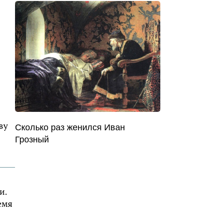
ву
Сколько раз женился Иван
Грозный
и.
емя