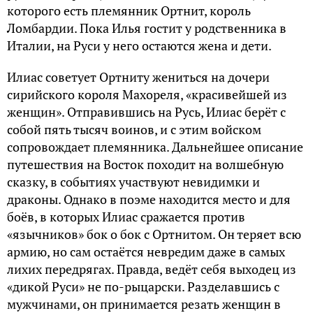
которого есть племянник Ортнит, король
Ломбардии. Пока Илья гостит у родственника в
Италии, на Руси у него остаются жена и дети.
Илиас советует Ортниту жениться на дочери
сирийского короля Махореля, «красивейшей из
женщин». Отправившись на Русь, Илиас берёт с
собой пять тысяч воинов, и с этим войском
сопровождает племянника. Дальнейшее описание
путешествия на Восток походит на волшебную
сказку, в событиях участвуют невидимки и
драконы. Однако в поэме находится место и для
боёв, в которых Илиас сражается против
«язычников» бок о бок с Ортнитом. Он теряет всю
армию, но сам остаётся невредим даже в самых
лихих передрягах. Правда, ведёт себя выходец из
«дикой Руси» не по-рыцарски. Разделавшись с
мужчинами, он принимается резать женщин в