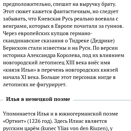
предположительно, спешит на выручку брату.
Этот сюжет кажется фантастичным, но следует
забывать, что Киевская Русь реально воевала с
венграми, которых в Европе почитали за гуннов.
Через европейских купцов германо-
скандинавские сказания о Тидреке (Дедрике)
Бернском стали известны и на Руси. По версии
историка Александра Королева, под их влиянием
новгородский летописец XIII века внёс имя
«князя Ильи» в перечень новгородских князей
начала XI века. Больше этот персонаж нигде в
летописях не фигурирует.
Илья в немецкой поэме
Упоминается Илья и в южногерманской поэме
«Ортнит» (1226 год). Здесь Илиас является
русским царём (kunec Ylias von den Riuzen), у