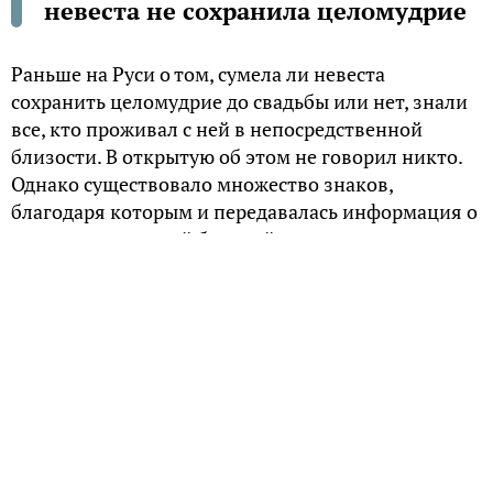
невеста не сохранила целомудрие
Раньше на Руси о том, сумела ли невеста
сохранить целомудрие до свадьбы или нет, знали
все, кто проживал с ней в непосредственной
близости. В открытую об этом не говорил никто.
Однако существовало множество знаков,
благодаря которым и передавалась информация о
результатах первой брачной ночи..
Грязная рубаха
Одним из самых популярных на Руси средств
оповещения о невинности невесты служила так
называемая брачная или «целошная» рубаха. Как
пишет Михаил Суров в своей книге «Вологодчина:
невостребованная древность», в первую ночь,
которую супруги проводили вместе, ее нередко