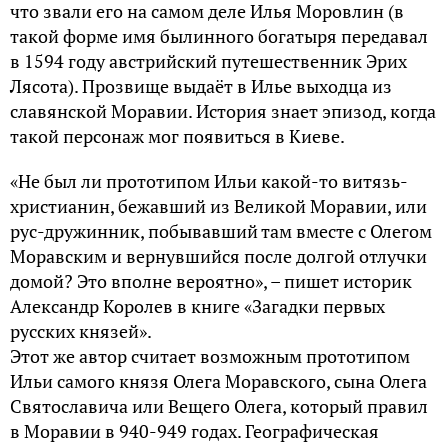
что звали его на самом деле Илья Моровлин (в
такой форме имя былинного богатыря передавал
в 1594 году австрийский путешественник Эрих
Лясота). Прозвище выдаёт в Илье выходца из
славянской Моравии. История знает эпизод, когда
такой персонаж мог появиться в Киеве.
«Не был ли прототипом Ильи какой-то витязь-
христианин, бежавший из Великой Моравии, или
рус-дружинник, побывавший там вместе с Олегом
Моравским и вернувшийся после долгой отлучки
домой? Это вполне вероятно», – пишет историк
Александр Королев в книге «Загадки первых
русских князей».
Этот же автор считает возможным прототипом
Ильи самого князя Олега Моравского, сына Олега
Святославича или Вещего Олега, который правил
в Моравии в 940-949 годах. Географическая