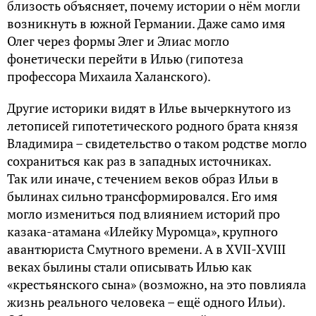
близость объясняет, почему истории о нём могли
возникнуть в южной Германии. Даже само имя
Олег через формы Элег и Элиас могло
фонетически перейти в Илью (гипотеза
профессора Михаила Халанского).
Другие историки видят в Илье вычеркнутого из
летописей гипотетического родного брата князя
Владимира – свидетельство о таком родстве могло
сохраниться как раз в западных источниках.
Так или иначе, с течением веков образ Ильи в
былинах сильно трансформировался. Его имя
могло измениться под влиянием историй про
казака-атамана «Илейку Муромца», крупного
авантюриста Смутного времени. А в XVII-XVIII
веках былины стали описывать Илью как
«крестьянского сына» (возможно, на это повлияла
жизнь реального человека – ещё одного Ильи).