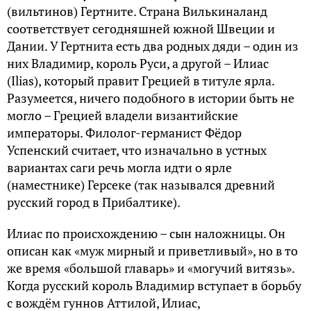
(вильтинов) Гертните. Страна Вилькиналанд
соответствует сегодняшней южной Швеции и
Дании. У Гертнита есть два родных дяди – один из
них Владимир, король Руси, а другой – Илиас
(Ilias), который правит Грецией в титуле ярла.
Разумеется, ничего подобного в истории быть не
могло – Грецией владели византийские
императоры. Филолог-германист Фёдор
Успенский считает, что изначально в устных
вариантах саги речь могла идти о ярле
(наместнике) Герсеке (так назывался древний
русский город в Прибалтике).
Илиас по происхождению – сын наложницы. Он
описан как «муж мирный и приветливый», но в то
же время «большой главарь» и «могучий витязь».
Когда русский король Владимир вступает в борьбу
с вождём гуннов Аттилой, Илиас,