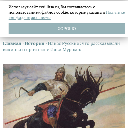
Используя сайт cyrillitsa.ru, Вы соглашаетесь с
использованием файлов
cookie, которые указаны в
Политике
конфиденциальности
ХОРОШО
Главная
›
История
›
Илиас Русский: что рассказывали
викинги о прототипе Ильи Муромца