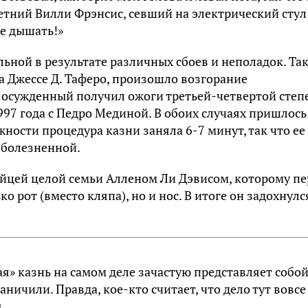
-летний Вилли Фрэнсис, севший на электрический стул
не дышать!»
ной в результате различных сбоев и неполадок. Так
а Джессе Д. Таферо, произошло возгорание
 осужденный получил ожоги третьей-четвертой степ
97 года с Педро Мединой. В обоих случаях пришлось
жности процедура казни заняла 6-7 минут, так что ее
зболезненной.
ийцей целой семьи Алленом Ли Дэвисом, которому пе
 рот (вместо кляпа), но и нос. В итоге он задохнулс
я» казнь на самом деле зачастую представляет собо
ничили. Правда, кое-кто считает, что дело тут вовсе
.