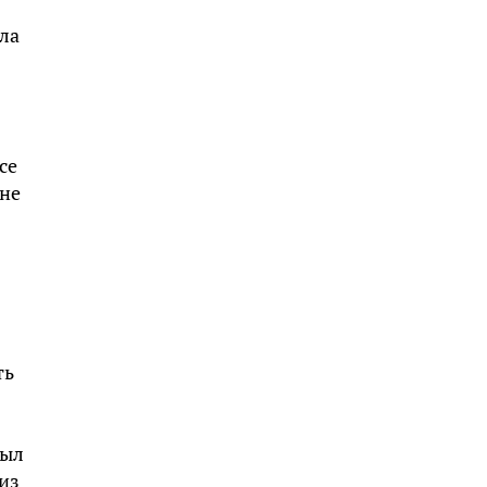
ла
се
 не
ть
был
 из