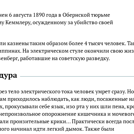
н 6 августа 1890 года в Обернской тюрьме
у Кеммлеру, осужденному за убийство своей
и казнены таким образом более 4 тысяч человек. Т
ппинах. На электрическом стуле окончили свою жи
енберг, работавшие на советскую разведку.
дура
ез тело электрического тока человек умрет сразу. Но
дцам приходилось наблюдать, как люди, посаженные н
, прокусывали себе язык, изо рта у них шли пена, кр
о непроизвольное опорожнение кишечника и мочевог
вали пронзительные крики… Практически всегда пос
ного начинал идти легкий дымок. Также были