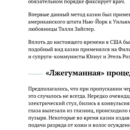
обязательном порядке фиксирует врач.
Впервые данный метод казни был примене
американского штата Нью-Йорк к Уильям
любовницы Тилли Зайглер.
Вплоть до настоящего времени в США был
подобный вид казни применялся на Фили
и супруги-коммунисты Юлиус и Этель Роз
«Лжегуманная» проце
Предполагалось, что при пропускании чер
это случалось не всегда. Нередко очеви
электрический стул, бились в конвульсиях
глаза вылезали из глазниц, происходил
пузыря. Некоторые во время казни изда
подачи разряда от кожи и волос осужден