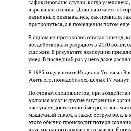
зафиксированы случаи, когда у человека,
взрывалась голова. Довольно часто обго
казненных оказывались, как правило, та
притронуться, а в помещении потом еще 
В одном из протоколов описан эпизод, к
воздействовали разрядом в 2450 вольт, о
еще жив. В результате экзекуцию пришло
умер. В последний раз у него даже распл
В 1985 году в штате Индиана Уильяма Вэ
убить его, понадобилось целых 17 минут.
По словам специалистов, при воздействи
включая мозг и другие внутренние орган
наступает достаточно быстро, то как ми
мышечный спазм, а также острую боль в 
этого обычно происходит потеря сознани
вкус холодного арахисового масла. Я почу