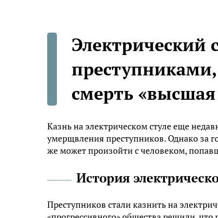
Электрический с
преступниками,
смерть «высшая
Казнь на электрическом стуле еще недав
умерщвления преступников. Однако за го
же может произойти с человеком, попав
История электрическо
Преступников стали казнить на электриче
«прогрессивного» общества решили, что 