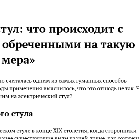
тул: что происходит с
 обреченными на такую
 мера»
но считалась одним из самых гуманных способов
ды применения выяснилось, что это отнюдь не так. 
шим на электрический стул?
го стула
ском стуле в конце XIX столетия, когда сторонники
ранее существующие виды казней, такие, как сожжен