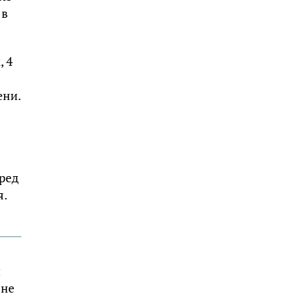
 в
, 4
ени.
ред
я.
й
 не