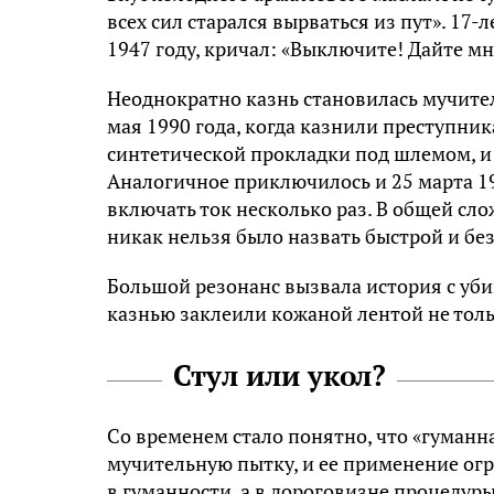
всех сил старался вырваться из пут». 17
1947 году, кричал: «Выключите! Дайте м
Неоднократно казнь становилась мучитель
мая 1990 года, когда казнили преступник
синтетической прокладки под шлемом, и
Аналогичное приключилось и 25 марта 19
включать ток несколько раз. В общей сло
никак нельзя было назвать быстрой и бе
Большой резонанс вызвала история с уб
казнью заклеили кожаной лентой не только
Стул или укол?
Со временем стало понятно, что «гуманна
мучительную пытку, и ее применение огра
в гуманности, а в дороговизне процедуры