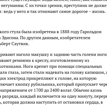
 негуманны. С их точки зрения, преступник не долж
: ведь у него и так отнимают самое дорогое – жизнь.
кого стула была изобретена в 1888 году Гарольдом
 Эдисона. По другим данным, изобретателем
ьберт Саутвик.
ривают наголо макушку и заднюю часть голени ноги
ывают ремнями к креслу, изготовленному из
окотниками. Ноги крепят при помощи специальных
и глаза, затем стали надевать на голову капюшон, 
дин электрод прикрепляют к голове, на которую
включает кнопку рубильника, который пропускает чер
 напряжением от 1700 до 2400 вольт. Обычно казнь
а разряда, каждый включается на одну минуту, перер
, которая должна наступить от остановки сердца, в