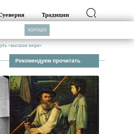
Суеверия
Традиции
ХОРОШО
рть «высшая мера»
Рекомендуем прочитать