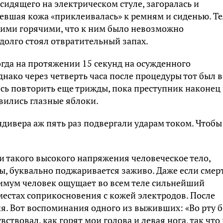
 сидящего на электрическом стуле, загоралась и
ревшая кожа «приклеивалась» к ремням и сиденью. Те
кими горячими, что к ним было невозможно
долго стоял отвратительный запах.
огда на протяжении 15 секунд на осужденного
днако через четверть часа после процедуры тот был в
сь повторить еще трижды, пока преступник наконец
авились глазные яблоки.
ндивера аж пять раз подвергали ударам током. Чтобы
и такого высокого напряжения человеческое тело,
ы, буквально поджаривается заживо. Даже если смер
нимум человек ощущает во всем теле сильнейший
местах соприкосновения с кожей электродов. После
я. Вот воспоминания одного из выживших: «Во рту 
вствовал, как горят мои голова и левая нога, так что