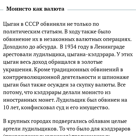
Монисто как валюта
Цыган в СССР обвиняли не только по
политическим статьям. В ходу также было
обвинение их в незаконных валютных операциях.
Доходило до абсурда. В 1934 году в Ленинграде
арестовали лудильщика, цыгана-кэлдэрара. У этих
цыган весь доход обращался в золотые
украшения. Кроме традиционных обвинений в
контрреволюционной деятельности и шпионаже
цыган был также осужден за скупку валюты. Все
потому, что кэлдэрары делали монисто из
иностранных монет. Лудильщик был обвинен на
10 лет, конфисковал суд и его имущество.
В крупных городах подвергались облавам целые
артели лудильщиков. То что было для кэлдэраров
(прирожденных кузнецов) традиционных