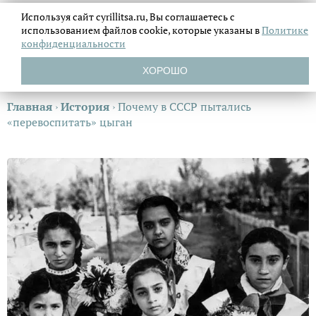
Используя сайт cyrillitsa.ru, Вы соглашаетесь с
использованием файлов
cookie, которые указаны в
Политике
конфиденциальности
ХОРОШО
Главная
›
История
›
Почему в СССР пытались
«перевоспитать» цыган