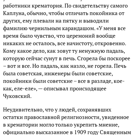
работники крематория. По свидетельству самого
Каплуна, обычно, чтобы отличать покойника от
других, ему плевали на пятку и выводили
фамилию чернильным карандашом. «У меня все
время было чувство, что церемоний вообще
никаких не осталось, все начистоту, откровенно.
Кому какое дело, как зовут ту ненужную падаль,
которую сейчас сунут в печь. Сгорела бы поскорее
– вот и все. Но падаль, как назло, не горела. Печь
была советская, инженеры были советские,
покойники были советские – все в разладе, кое-
как, еле-еле», — описывал происходящее
Чуковский.
Неудивительно, что у людей, сохранявших
остатки православной религиозности, увиденное
в крематории могло только укрепить мнение,
официально высказанное в 1909 году Священным