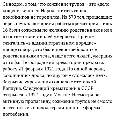
Синодом, о том, что сожжение трупов – это «дело
кощунственное». Народ сжигать своих
покойников не торопился. Из 379 тел, прошедших
через печь за все время работы крематория, лишь
16 были сожжены по желанию родственников или
в соответствии с волей умершего. Прочие
сжигались «в административном порядке» —
проще говоря, это были невостребованные
родственниками тела, чаще всего людей, умерших
от тифа. Петроградский крематорий прекратил
работу 21 февраля 1921 года. По одной версии,
закончились дрова, по другой – сломалась печь.
Закрытие учреждения совпало с отставкой
Каплуна. Следующий крематорий в СССР
открылся в 1927 году в Москве. Несмотря на
активную пропаганду, сожжение трупов не смогло
вытеснить из обихода традиционные формы
погребения.