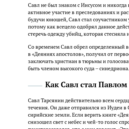
Савл не был знаком с Иисусом и никогда 
активное участие в преследованиях и ра
будучи юношей, Савл стал соучастником 
потому как всецело одобрял данное дейс
стеречь одежду убийц, которая стесняла 
Со временем Савл обрел определенный ве
в «Деяниях апостолов», получил от перв
заключать христиан в тюрьмы и голосоват
быть членом высокого суда – синедриона
Как Савл стал Павлом
Савл Тарсянин действительно всем серд
течения. Он даже отправился из Иудеи в 
сирийские земли. Если верить книге «Дея
снизошел свет с небес и чей-то голос спр
поинтересовался, кто с ним говорит. «Это