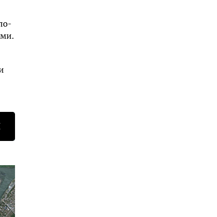
по-
ами.
и
Н