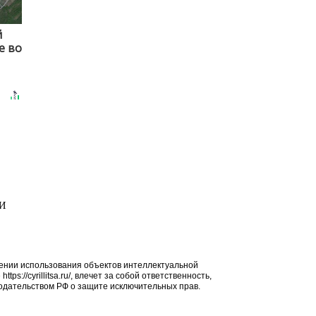
й
е во
МИ
ении использования объектов интеллектуальной
ps://cyrillitsa.ru/, влечет за собой ответственность,
дательством РФ о защите исключительных прав.