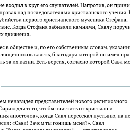
не входил в круг его слушателей. Напротив, он прин
справах над последователями христианского учения.
убийства первого христианского мученика Стефана,
твие. Когда Стефана забивали камнями, Савлу поруч
их движения.
с в обществе и, по его собственным словам, указан
освященников власть, благодаря которой он имел пра
ь за их казни. Есть версия, согласно которой Савл м
.
цем ненавидел представителей нового религиозного
Сирию для того, чтобы очистить от христиан и
ния апостолов», когда Савл пересекал пустыню, на н
осил: «Савл! Зачем ты гонишь меня?». Савл
 я, Иисус, которого ты гонишь!» — ответил голос.