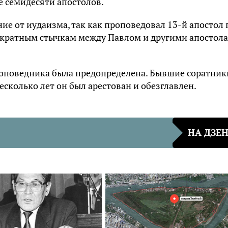
е семидесяти апостолов.
ие от иудаизма, так как проповедовал 13-й апостол 
нократным стычкам между Павлом и другими апостол
роповедника была предопределена. Бывшие соратник
есколько лет он был арестован и обезглавлен.
НА ДЗЕ