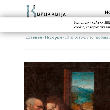
И
Используя сайт cyrill
cookie, которые указ
Главная
›
История
›
13 апостол: кто им был