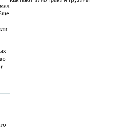
Как пьют вино греки и грузины
имал
 Еще
или
ных
во
ог
его