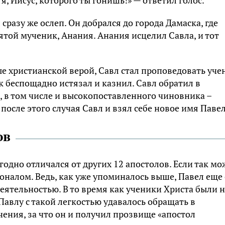
сразу же ослеп. Он добрался до города Дамаска, где
ятой мученик, Анания. Анания исцелил Савла, и тот
е христианской верой, Савл стал проповедовать уче
к беспощадно истязал и казнил. Савл обратил в
 в том числе и высокопоставленного чиновника –
осле этого случая Савл и взял себе новое имя Павел
ов
одно отличался от других 12 апостолов. Если так м
оналом. Ведь, как уже упоминалось выше, Павел еще 
ятельностью. В то время как ученики Христа были н
авлу с такой легкостью удавалось обращать в
ения, за что он и получил прозвище «апостол