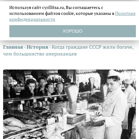
Используя сайт cyrillitsa.ru, Вы соглашаетесь с
использованием файлов
cookie, которые указаны в
Политике
конфиденциальности
ХОРОШО
Главная
›
История
›
Когда граждане СССР жили богаче,
чем большинство американцев