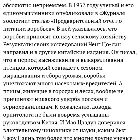
абсолютно неприемлем. В 1957 году ученый и его
единомышленники опубликовали в «Журнале
зоологии» статью «Предварительный отчет о
питании воробьев». В ней указывалось, что
воробьи приносят пользу сельскому хозяйству.
Результаты своих исследований Ченг Цо-син
направил и в другие китайские издания. Он писал,
что в период высиживания и выкармливания
птенцов, который совпадет с сезоном
выращивания и сбора урожая, воробьи
уничтожают много насекомых-вредителей. А
птицы, живущие в городах и лесах, вообще не
причиняют никакого ущерба посевам и
зернохранилищам. К сожалению, доводы
орнитолога не были вовремя услышаны
руководством Китая. И Мао Цзэдун доверился
влиятельному чиновнику от науки, каким был
Чжоу Цзянь, тем более что многие другие ученые