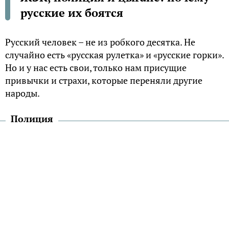
русские их боятся
Русский человек – не из робкого десятка. Не
случайно есть «русская рулетка» и «русские горки».
Но и у нас есть свои, только нам присущие
привычки и страхи, которые переняли другие
народы.
Полиция
Если среди американцев распространена
необъяснимая боязнь клоунов, то у нас эту роль
монстров выполняли милиционеры. «Придет
милиционер и тебя заберет,» — этот материнский
призыв к порядку знаком почти каждому
россиянину, родившемуся в СССР. Правда, нельзя
сказать, что в детстве мы особо боялись милиции: