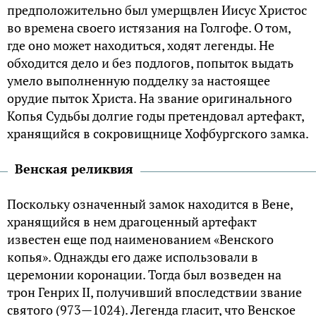
предположительно был умерщвлен Иисус Христос
во времена своего истязания на Голгофе. О том,
где оно может находиться, ходят легенды. Не
обходится дело и без подлогов, попыток выдать
умело выполненную подделку за настоящее
орудие пыток Христа. На звание оригинального
Копья Судьбы долгие годы претендовал артефакт,
хранящийся в сокровищнице Хофбургского замка.
Венская реликвия
Поскольку означенный замок находится в Вене,
хранящийся в нем драгоценный артефакт
известен еще под наименованием «Венского
копья». Однажды его даже использовали в
церемонии коронации. Тогда был возведен на
трон Генрих II, получивший впоследствии звание
святого (973—1024). Легенда гласит, что Венское