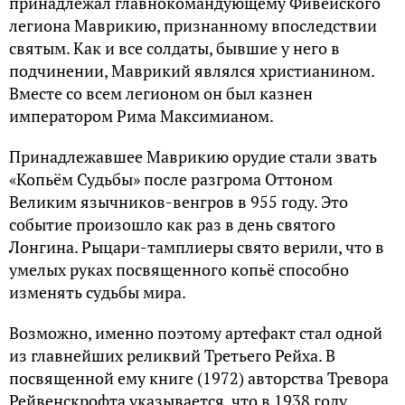
принадлежал главнокомандующему Фивейского
легиона Маврикию, признанному впоследствии
святым. Как и все солдаты, бывшие у него в
подчинении, Маврикий являлся христианином.
Вместе со всем легионом он был казнен
императором Рима Максимианом.
Принадлежавшее Маврикию орудие стали звать
«Копьём Судьбы» после разгрома Оттоном
Великим язычников-венгров в 955 году. Это
событие произошло как раз в день святого
Лонгина. Рыцари-тамплиеры свято верили, что в
умелых руках посвященного копьё способно
изменять судьбы мира.
Возможно, именно поэтому артефакт стал одной
из главнейших реликвий Третьего Рейха. В
посвященной ему книге (1972) авторства Тревора
Рейвенскрофта указывается, что в 1938 году