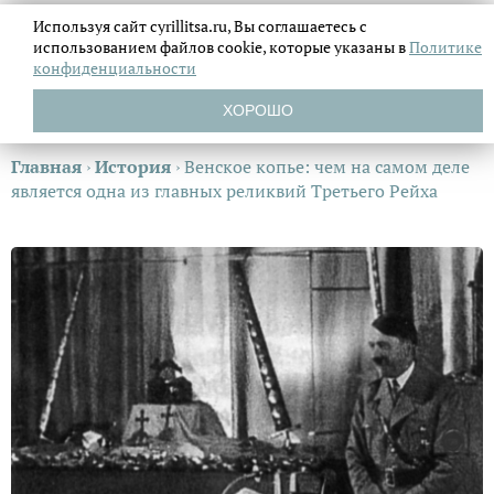
Используя сайт cyrillitsa.ru, Вы соглашаетесь с
использованием файлов
cookie, которые указаны в
Политике
конфиденциальности
ХОРОШО
Главная
›
История
›
Венское копье: чем на самом деле
является одна из главных реликвий Третьего Рейха