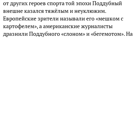
от других героев спорта той эпохи Поддубный
внешне казался тяжёлым и неуклюжим.
Европейские зрители называли его «мешком с
картофелем», а американские журналисты
дразнили Поддубного «слоном» и «бегемотом». На
животе прославленного чемпиона не было
кубиков пресса, которыми так гордятся
современные посетители фитнес-клубов..
Телосложение Поддубного
Фигура Ивана Поддубного впечатляла
современников. При росте 184 см он весил 118 кг.
Изрядная часть веса приходилась на мускулатуру:
бицепс Поддубного имел 46 см в обхвате, бедро –
70 см, шея – 50 см, грудь на выдохе – 134 см.
«В борьбе всё самое главное: и руки, и ноги, и
плечи, и шея, и спина, и живот, и грудь, и…