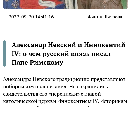
2022-09-20 14:41:16
Фаина Шатрова
Александр Невский и Иннокентий
IV: о чем русский князь писал
Папе Римскому
Александра Невского традиционно представляют
поборником православия. Но сохранились
свидетельства его «переписки» с главой
католической церкви Иннокентием IV. Историкам
не составило большого труда разобраться, кто
отправил первое послание, с какой целью и чем
закончился диалог.