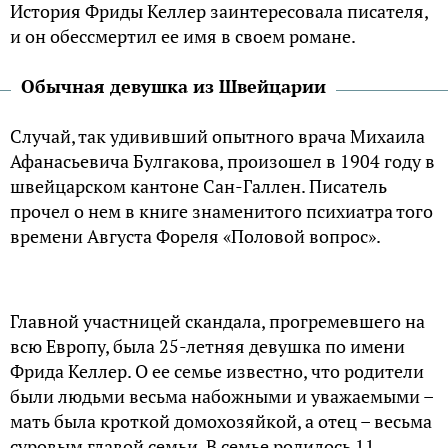
История Фриды Келлер заинтересовала писателя,
и он обессмертил ее имя в своем романе.
Обычная девушка из Швейцарии
Случай, так удививший опытного врача Михаила
Афанасьевича Булгакова, произошел в 1904 году в
швейцарском кантоне Сан-Галлен. Писатель
прочел о нем в книге знаменитого психиатра того
времени Августа Фореля «Половой вопрос».
Главной участницей скандала, прогремевшего на
всю Европу, была 25-летняя девушка по имени
Фрида Келлер. О ее семье известно, что родители
были людьми весьма набожными и уважаемыми –
мать была кроткой домохозяйкой, а отец – весьма
суровым главой семьи. В семье родилось 11