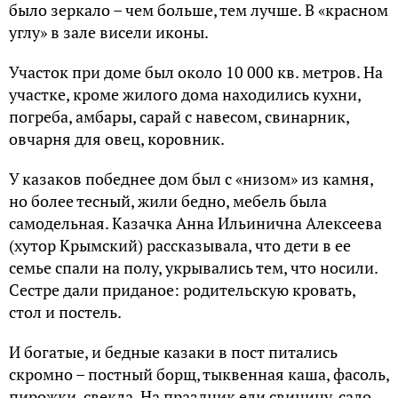
было зеркало – чем больше, тем лучше. В «красном
углу» в зале висели иконы.
Участок при доме был около 10 000 кв. метров. На
участке, кроме жилого дома находились кухни,
погреба, амбары, сарай с навесом, свинарник,
овчарня для овец, коровник.
У казаков победнее дом был с «низом» из камня,
но более тесный, жили бедно, мебель была
самодельная. Казачка Анна Ильинична Алексеева
(хутор Крымский) рассказывала, что дети в ее
семье спали на полу, укрывались тем, что носили.
Сестре дали приданое: родительскую кровать,
стол и постель.
И богатые, и бедные казаки в пост питались
скромно – постный борщ, тыквенная каша, фасоль,
пирожки, свекла. На праздник ели свинину, сало,