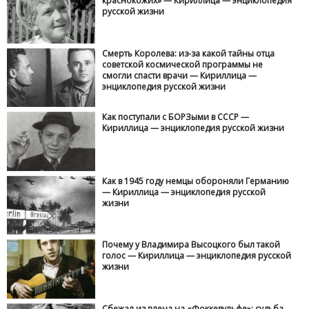
краснокожих» — Кириллица — энциклопедия
русской жизни
Смерть Королева: из-за какой тайны отца
советской космической программы не
смогли спасти врачи — Кириллица —
энциклопедия русской жизни
Как поступали с БОРЗыми в СССР —
Кириллица — энциклопедия русской жизни
Как в 1945 году немцы обороняли Германию
— Кириллица — энциклопедия русской
жизни
Почему у Владимира Высоцкого был такой
голос — Кириллица — энциклопедия русской
жизни
Сбежал из плена на «Фоккевульфе»: судьба