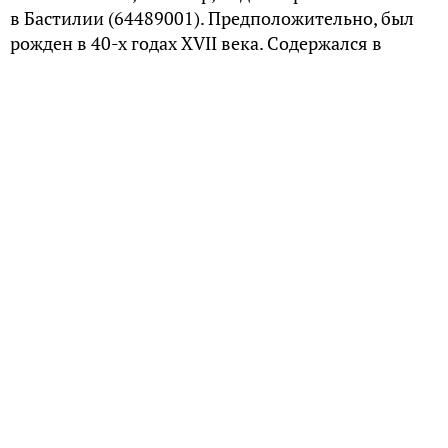
в Бастилии (64489001). Предположительно, был
рожден в 40-х годах XVII века. Содержался в
разных тюрьмах. В 1698-ом был окончательно
помещен в Бастилию, где и умер.
Исторические сведения
На самом деле, узник № 64489001 носил не
железную, а всего лишь бархатную маску. Она
должна была скрывать его личность от
посторонних, но никак не служить средством
пыток (как железная). Даже сами надзиратели не
знали, что за преступник носит эту маску. Его
таинственность постепенно стала поводом для
возникновения многочисленных легенд и
домыслов.