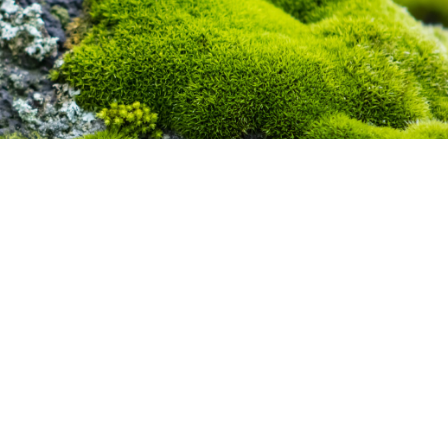
Aldo Hernandez on Unsplash
Юлия Попо