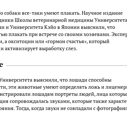
то собаки все-таки умеют плакать. Научное издание
трудники Школы ветеринарной медицины Университет
и и Университета Кэйо в Японии выяснили, что
ю плакать при встрече со своими хозяевами. Экспе
, а окситоцин или «гормон счастья», который
 и активизирует выработку слез.
е
 Университета выяснили, что лошади способны
сти, эти животные умеют определять ложь и лицемер
онстрировали лошадям портреты людей, лица которы
ия сопровождалась звуками, которые также характ
яния. Тогда, когда звуки не совпадали с фотография