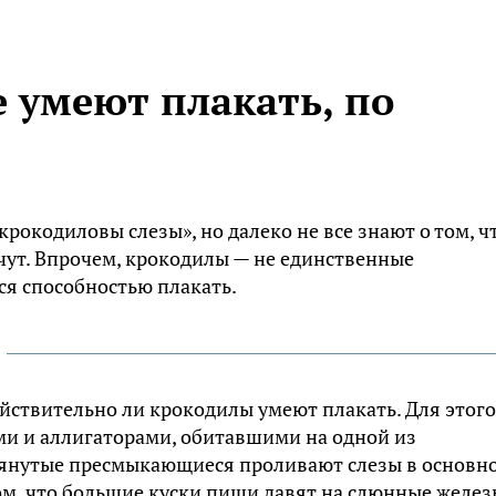
 умеют плакать, по
рокодиловы слезы», но далеко не все знают о том, ч
ут. Впрочем, крокодилы — не единственные
ся способностью плакать.
йствительно ли крокодилы умеют плакать. Для этого
и и аллигаторами, обитавшими на одной из
мянутые пресмыкающиеся проливают слезы в основн
том, что большие куски пищи давят на слюнные желез