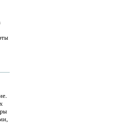
а
рты
ие.
х
еры
ми,