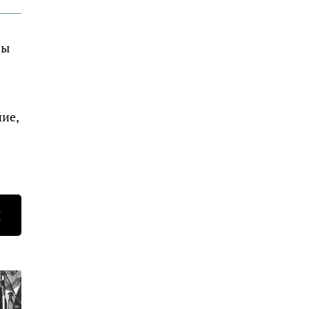
бы
ние,
Н