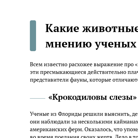
Какие животные
мнению ученых
Всем известно расхожее выражение про «к
эти пресмыкающиеся действительно плач
представители фауны, которые отличают
«Крокодиловы слезы»
Ученые из Флориды решили выяснить, де
они наблюдали за несколькими кайманам
американских ферм. Оказалось, что упо
во время поедания своих жертв. Дело в 