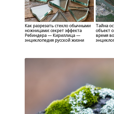
Как разрезать стекло обычными
Тайна ос
ножницами: секрет эффекта
объект о
Ребиндера — Кириллица —
время в
энциклопедия русской жизни
энциклоп