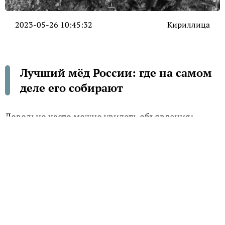
2023-05-26 10:45:32
Кириллица
Лучший мёд России: где на самом
деле его собирают
Довольно часто можно увидеть объявления:
«Продается башкирский мед». Чем же этот мед
отличается от остальных сортов? Почему он так
ценится?
Башкирский мед (на местном языке – «башкорт
балы») действительно родом из Башкортостана. С
глубокой древности, еще до прихода в эти места
тюркских племен – предков современных башкир