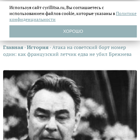
Используя сайт cyrillitsa.ru, Вы соглашаетесь с
использованием файлов
cookie, которые указаны в
Политике
конфиденциальности
ХОРОШО
Главная
›
История
›
Атака на советский борт номер
один: как французский летчик едва не убил Брежнева