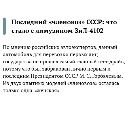
Последний «членовоз» СССР: что
стало с лимузином ЗиЛ-4102
По мнению российских автоэкспертов, данный
автомобиль для перевозки первых лиц
государства не прошел самый главный тест-драйв,
потому что был забракован лично первым и
последним Президентом СССР М. С. Горбачевым.
Из двух опытных моделей «членовоза» осталась
только одна, «женская».
Замена, которая не состоялась
Как пишет авторитетное интернет-издание
«Мotor.ru», ЗиЛ-4102 должен был по своей