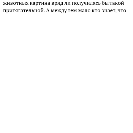
животных картина вряд ли получилась бы такой
притягательной. А между тем мало кто знает, что
нарисовал зверей вовсе не Шишкин, другой
художник по фамилии Савицкий.
Мастер по медведям
Константин Аполлонович Савицкий теперь уже не
так известен, как Иван Иванович Шишкин, имя
которого знает, наверное, даже ребенок. Тем не
менее Савицкий тоже является одним из самых
талантливых отечественных живописцев. В свое
время он был академиком и членом
Императорской Академии художеств. Понятно,
что именно на почве искусства Савицкий и
познакомился с Шишкиным.
Оба они любили русскую природу и самозабвенно
изображали ее на своих полотнах. Вот только