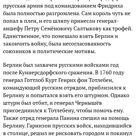
прусская армия под командованием Фридриха
была полностью разгромлена. Сам король чуть не
попал в плен, и его шляпу принесли генерал-
аншефу Петру Семёновичу Салтыкову как трофей.
Единственное, что помешало взять Берлин и
закончить войну, была несогласованность
союзников и политические мотивы.
Берлин был захвачен русскими войсками год
после Куннерсдорфского сражения. В 1760 году
генерал Готтлоб Курт Генрих фон Тотлебен,
командующий русским отрядом, приблизился к
Берлину и попытался взять его штурмом. Однако
штурм был отбит, и генерал Чернышёв
присоединился к Тотлебену, чтобы помочь ему.
Также отряд генерала Панина спешил на помощь
Берлину. Гарнизон прусских войск, находившийся
в столице, решил не рисковать городом и покинул