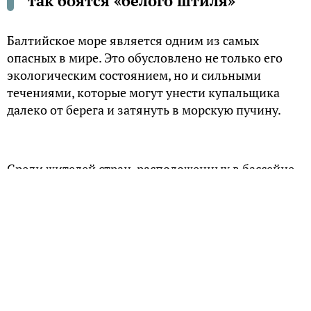
так боятся «белого штиля»
Балтийское море является одним из самых
опасных в мире. Это обусловлено не только его
экологическим состоянием, но и сильными
течениями, которые могут унести купальщика
далеко от берега и затянуть в морскую пучину.
Среди жителей стран, расположенных в бассейне
Балтийского моря, ходит легенда о так
называемом белом штиле – явлении, когда при
видимой спокойности моря внезапно появляется
волна, способная перевернуть не только
небольшое судно, но и крупный корабль.
Купальщики бессильны противостоять этой
стихии.