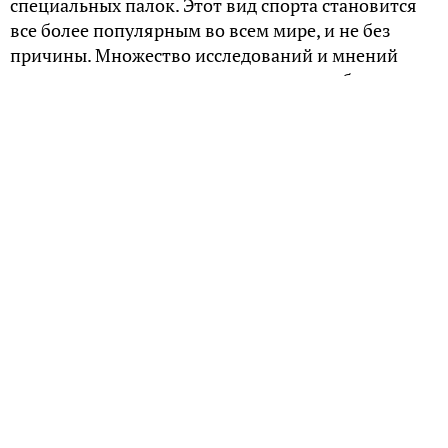
специальных палок. Этот вид спорта становится
все более популярным во всем мире, и не без
причины. Множество исследований и мнений
подтверждают, что скандинавская ходьба имеет
множество преимуществ для здоровья и
физической формы.
Одно из основных преимуществ скандинавской
ходьбы заключается в ее высокой эффективности
для фитнеса и сжигания калорий. Исследования
показывают, что при скандинавской ходьбе
задействуются около 90% мышц тела, включая
мышцы рук, ног, спины и ягодиц. Это значительно
увеличивает интенсивность тренировки и
помогает сжигать больше калорий по сравнению с
обычной ходьбой. В одном исследовании,
проведенном в Университете Хельсинки,