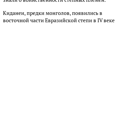
Киданеи, предки монголов, появились в
восточной части Евразийской степи в IV веке
нашей эры. Их язык, по словам финского
лингвиста Юхи Янхунена, классифицируется как
прото-монгольский. Это указывает на то, что
часть киданей была непосредственными
предками нынешних монголов.
В начале X века киданеи создали государство Ляо,
которое обычно переводится как «Железная
империя». Вождь киданей Елюй Абаоцзи(в
оригинальном произношении Апоки),
представитель могущественного клана Елюй, стал
одним из самых успешных завоевателей Востока и
примером для последующих степных правителей.