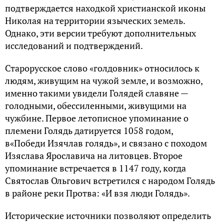
подтверждается находкой христианской иконы
Николая на территории языческих земель.
Однако, эти версии требуют дополнительных
исследований и подтверждений.
Старорусское слово «голдовник» относилось к
людям, живущим на чужой земле, и возможно,
именно такими увидели Голядей славяне —
голодными, обессиленными, живущими на
чужбине. Первое летописное упоминание о
племени Голядь датируется 1058 годом,
в«Победи
Изячлав
голядь
», и связано с походом
Изяслава Ярославича на литовцев. Второе
упоминание встречается в 1147 году, когда
Святослав Ольгович встретился с народом Голядь
в районе реки Протва: «И
взя
люди
Голядь
».
Исторические источники позволяют определить