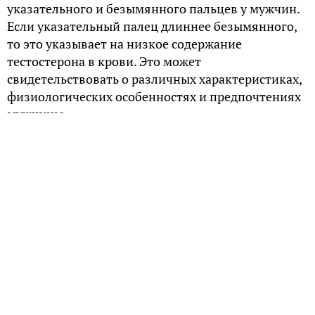
указательного и безымянного пальцев у мужчин.
Если указательный палец длиннее безымянного,
то это указывает на низкое содержание
тестостерона в крови. Это может
свидетельствовать о различных характеристиках,
физиологических особенностях и предпочтениях
мужчины.
Британский антрополог Джон Мэннинг,
профессор университета Суонси, является
ведущим исследователем в данной области. Он
известен как автор книг «Книга пальцев» и
«Влияние пола, этнической принадлежности и
сексуальной ориентации на пальцевой рейтинг».
Мэннинг ввел понятие «пальцевой индекс»,
который является показателем, получаемым
путем деления длины указательного пальца на