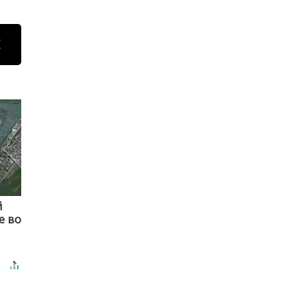
Н
й
е во