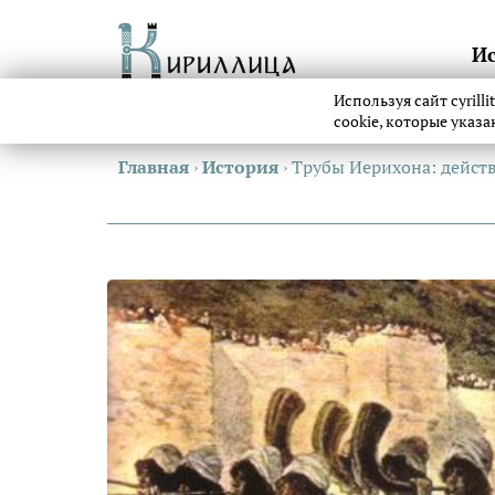
И
Используя сайт cyrill
cookie, которые указ
Главная
›
История
›
Трубы Иерихона: действ