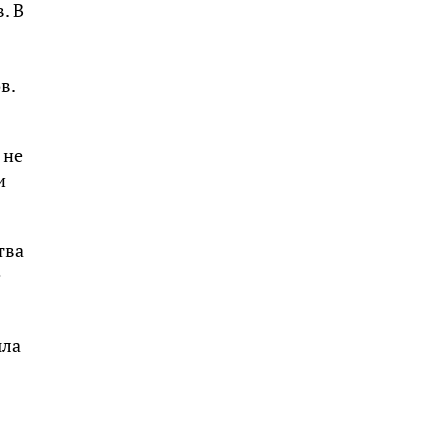
. В
в.
 не
и
тва
е
ыла