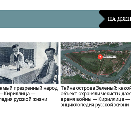
НА ДЗЕ
самый презренный народ
Тайна острова Зеленый: како
— Кириллица —
объект охраняли чекисты даж
едия русской жизни
время войны — Кириллица —
энциклопедия русской жизни