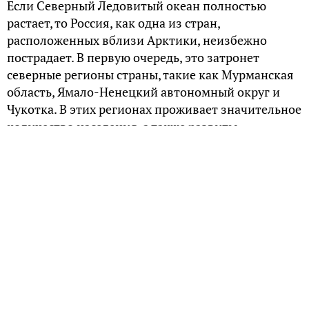
Если Северный Ледовитый океан полностью
растает, то Россия, как одна из стран,
расположенных вблизи Арктики, неизбежно
пострадает. В первую очередь, это затронет
северные регионы страны, такие как Мурманская
область, Ямало-Ненецкий автономный округ и
Чукотка. В этих регионах проживает значительное
количество населения, а также развиты
промышленность, транспорт и другие отрасли
экономики.
Одним из основных последствий растапливания
Северного Ледовитого океана будет поднятие
уровня мирового океана. По разным оценкам,
уровень может подняться на 7-8 метров. Это
приведет к затоплению береговых территорий и
островов. В России это коснется прежде всего