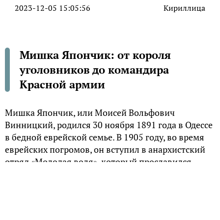
2023-12-05 15:05:56
Кириллица
Мишка Япончик: от короля
уголовников до командира
Красной армии
Мишка Япончик, или Моисей Вольфович
Винницкий, родился 30 ноября 1891 года в Одессе
в бедной еврейской семье. В 1905 году, во время
еврейских погромов, он вступил в анархистский
отряд «Молодая воля», который прославился
дерзкими налетами, грабежами и рэкетом. В 1907
году Япончик был арестован и приговорен к 12
годам каторги.