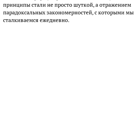
принципы стали не просто шуткой, а отражением
парадоксальных закономерностей, с которыми мы
сталкиваемся ежедневно.
Рождение легенды
Капитан Эдвард Мерфи, инженер ВВС США, не
предполагал, что его фраза, брошенная во время
испытаний, станет крылатой. «Anything that can go
wrong will go wrong» – «Если есть вероятность, что
какая-нибудь неприятность может случиться, то
она обязательно произойдет».
«Закон Сода» и другие предшественники
Задолго до Мерфи схожие идеи формулировались