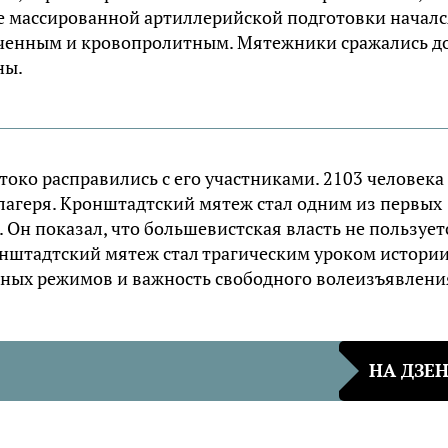
сле массированной артиллерийской подготовки началс
оченным и кровопролитным. Мятежники сражались д
ны.
око расправились с его участниками. 2103 человека
лагеря. Кронштадтский мятеж стал одним из первых
 Он показал, что большевистская власть не пользует
нштадтский мятеж стал трагическим уроком истории
ных режимов и важность свободного волеизъявлени
НА ДЗЕ