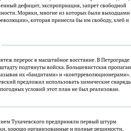
енный дефицит, экспроприация, запрет свободной
енности. Моряки, многие из которых были выходцами
революции», которая принесла бы им свободу, хлеб и
ятеж перерос в масштабное восстание. В Петрограде
нштадту подтянуты войска. Большевистская пропага
называя их «бандитами» и «контрреволюционерами».
евский предложил использовать химические снаряд
 погодных условий этот план не был реализован.
анием Тухачевского предприняли первый штурм
ки, хорошо организованные и полные решимости,