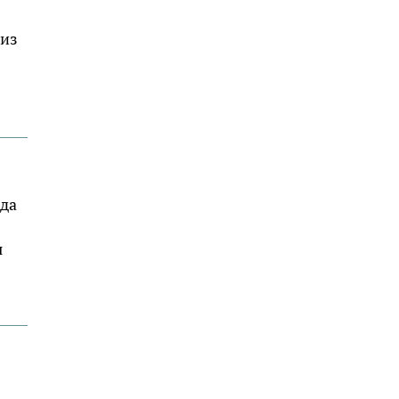
 из
нда
ы