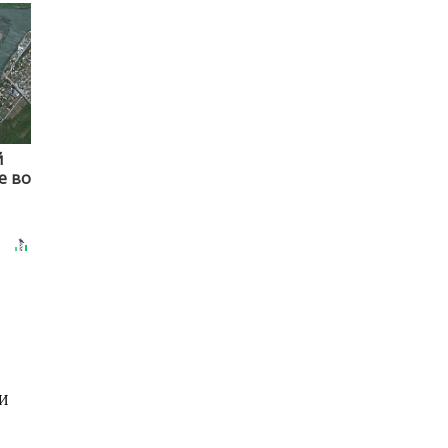
й
е во
МИ