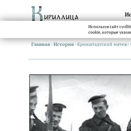
И
Используя сайт cyrill
cookie, которые указ
Главная
›
История
›
Кронштадтский мятеж: 