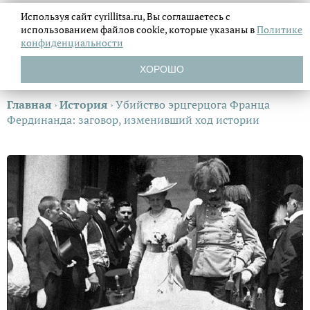
Используя сайт cyrillitsa.ru, Вы соглашаетесь с
использованием файлов
cookie, которые указаны в
Политике
конфиденциальности
ХОРОШО
Главная
›
История
›
Убийство эрцгерцога Франца
Фердинанда: заговор, изменивший ход истории