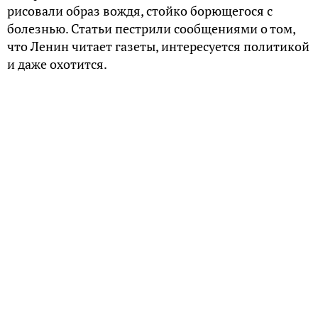
рисовали образ вождя, стойко борющегося с
болезнью. Статьи пестрили сообщениями о том,
что Ленин читает газеты, интересуется политикой
и даже охотится.
Реальность же была иной. Ленин перенес ряд
инсультов, каждый из которых подтачивал его
здоровье. Первый инсульт в 52 года сделал его
инвалидом, а третий оказался фатальным.
В последние месяцы жизни Ленин практически не
говорил, не мог читать и прогулки, которые
называли «охотой», совершал только в
инвалидном кресле.
Сразу после смерти вождя его тело было вскрыто.
Тщательное изучение мозга показало, что