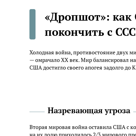
«Дропшот»: как
покончить с СС
Холодная война, противостояние двух м
— омрачало XX век. Мир балансировал на
США достигло своего апогея задолго до К
Назревающая угроза
Вторая мировая война оставила США с 
на их долю приходилось 2/3 мирового пр