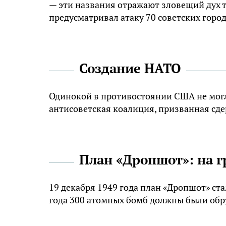
— эти названия отражают зловещий дух т
предусматривал атаку 70 советских гор
Создание НАТО
Одинокой в противостоянии США не могли
антисоветская коалиция, призванная сд
План «Дропшот»: на 
19 декабря 1949 года план «Дропшот» ст
года 300 атомных бомб должны были обру