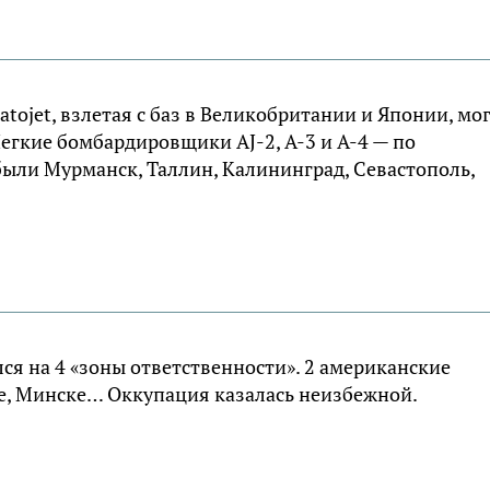
atojet, взлетая с баз в Великобритании и Японии, мо
Легкие бомбардировщики AJ-2, A-3 и A-4 — по
ли Мурманск, Таллин, Калининград, Севастополь,
я на 4 «зоны ответственности». 2 американские
де, Минске… Оккупация казалась неизбежной.