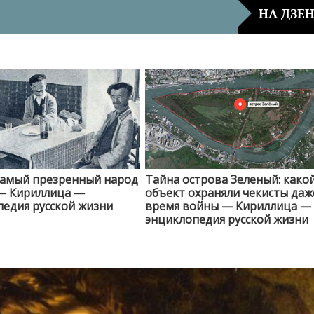
НА ДЗЕ
самый презренный народ
Тайна острова Зеленый: како
— Кириллица —
объект охраняли чекисты даж
едия русской жизни
время войны — Кириллица —
энциклопедия русской жизни