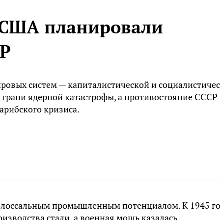
 США планировали
СР
ировых систем — капиталистической и социалистиче
 грани ядерной катастрофы, а противостояние СССР
арибского кризиса.
колоссальным промышленным потенциалом. К 1945 г
оизводства стали, а военная мощь казалась