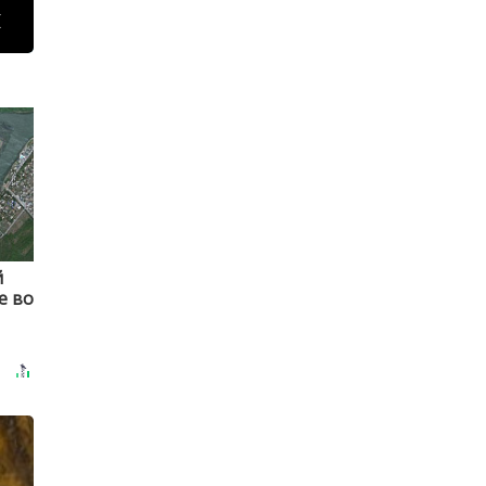
Н
й
е во