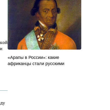
ской
 и
«Арапы в России»: какие
африканцы стали русскими
оду