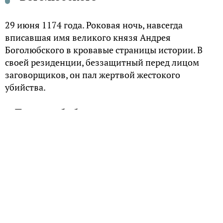
29 июня 1174 года. Роковая ночь, навсегда
вписавшая имя великого князя Андрея
Боголюбского в кровавые страницы истории. В
своей резиденции, беззащитный перед лицом
заговорщиков, он пал жертвой жестокого
убийства.
«Повесть об убиении»: взгляд сквозь века
Обстоятельства трагедии подробно описаны в
«Повести об убиении Андрея Боголюбского».
Автор, будь то очевидец или лицо из близкого
окружения князя, мастерски воссоздает события
той ночи.