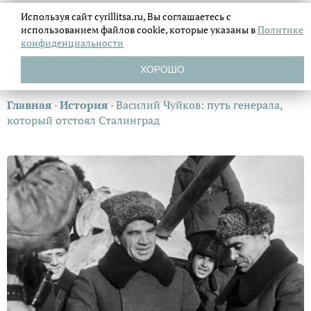
Используя сайт cyrillitsa.ru, Вы соглашаетесь с
использованием файлов
cookie, которые указаны в
Политике
конфиденциальности
ХОРОШО
Главная
›
История
›
Василий Чуйков: путь генерала,
который отстоял Сталинград