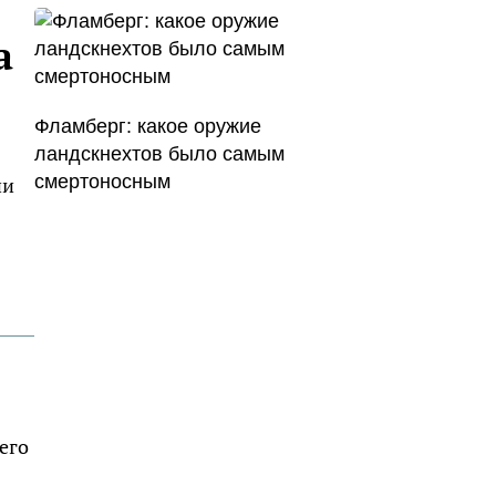
а
Фламберг: какое оружие
ландскнехтов было самым
смертоносным
ии
его