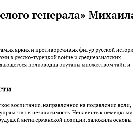
елого генерала» Михаил
самых ярких и противоречивых фигур русской истор
дами в русско-турецкой войне и среднеазиатских
выдающегося полководца окутаны множеством тайн и
сти
кое воспитание, направленное на подавление воли,
м упрямство и независимость. Ненависть к немецкому
 будущей антигерманской позиции, заложила основы 