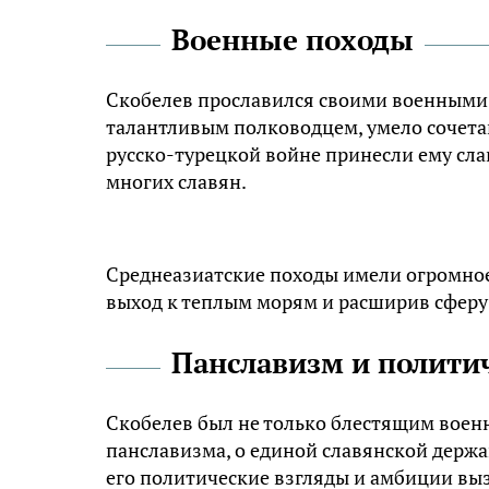
Военные походы
Скобелев прославился своими военными 
талантливым полководцем, умело сочетав
русско-турецкой войне принесли ему сла
многих славян.
Среднеазиатские походы имели огромное 
выход к теплым морям и расширив сферу
Панславизм и полити
Скобелев был не только блестящим военн
панславизма, о единой славянской держа
его политические взгляды и амбиции выз