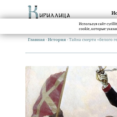
И
Используя сайт cyrill
cookie, которые указ
Главная
›
История
›
Тайна смерти «белого г