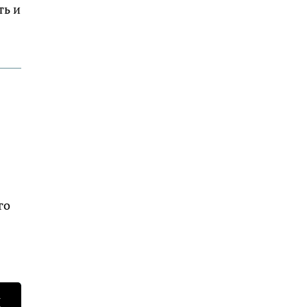
ть и
го
Н