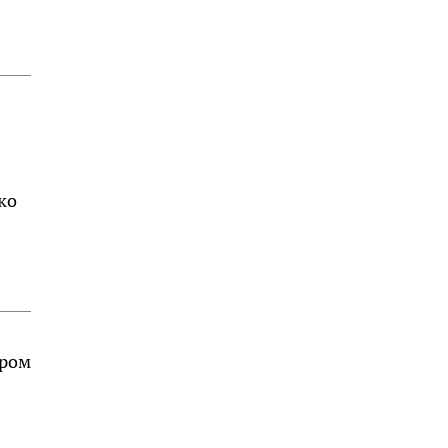
ко
ером