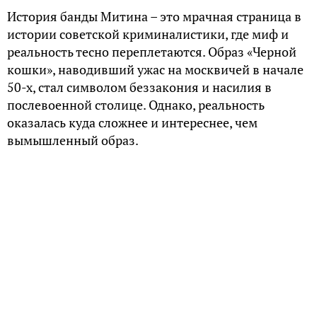
История банды Митина – это мрачная страница в
истории советской криминалистики, где миф и
реальность тесно переплетаются. Образ «Черной
кошки», наводивший ужас на москвичей в начале
50-х, стал символом беззакония и насилия в
послевоенной столице. Однако, реальность
оказалась куда сложнее и интереснее, чем
вымышленный образ.
Рождение легенды
Легенда о «Черной кошке» родилась в атмосфере
страха и неопределенности послевоенной
Москвы. Нехватка продуктов, теневая экономика
и рост преступности создавали благоприятную
почву для слухов и домыслов. История о