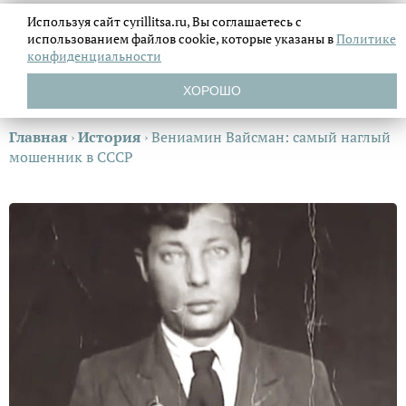
Используя сайт cyrillitsa.ru, Вы соглашаетесь с
использованием файлов
cookie, которые указаны в
Политике
конфиденциальности
ХОРОШО
Главная
›
История
›
Вениамин Вайсман: самый наглый
мошенник в СССР