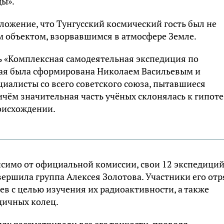
ды».
ложение, что Тунгусский космический гость был не
 объектом, взорвавшимся в атмосфере Земле.
ь «Комплексная самодеятельная экспедиция по
рая была сформирована Николаем Васильевым и
иалисты со всего советского союза, пытавшиеся
ичём значительная часть учёных склонялась к гипоте
роисхождении.
висимо от официальной комиссии, свои 12 экспедиций
вершила группа Алексея Золотова. Участники его отр
в с целью изучения их радиоактивности, а также
дичных колец.