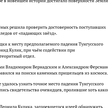
ое в новейшей истории достигало поверхности Земли
чёных решила проверить достоверность поступавших
ледов от «падающих звёзд».
ки к месту предполагаемого падения Тунгусского
онид Кулик, при чьём содействии при
теоритный отдел.
ами Владимиром Вернадским и Александром Ферсман
равился на поиски каменных пришельцев из космоса.
е удалось узнать точное место падения Тунгусского
ались свидетельства очевидцев, пролившие хоть како
 Леонида Кулика, загоревшегося идеей обнаружить