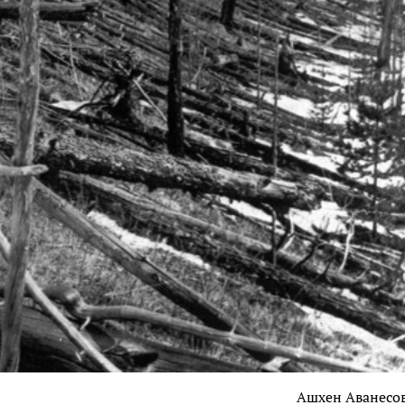
Ашхен Аванесо