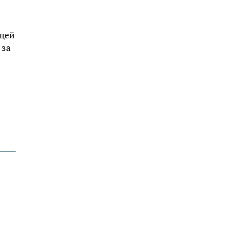
лщей
 за