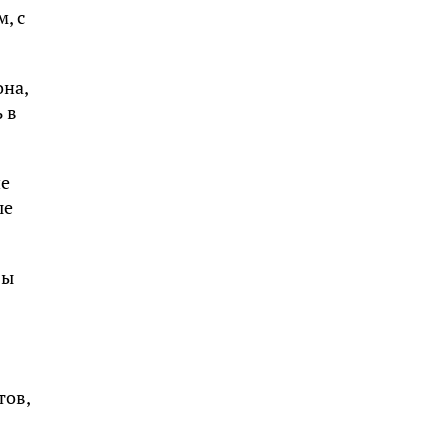
, с
она,
 в
ие
ые
бы
тов,