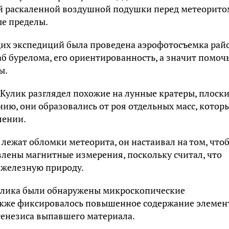
ой раскаленной воздушной подушки перед метеоритом
ые пределы.
щих экспедиций была проведена аэрофотосъемка рай
б бурелома, его ориентированность, а значит помочь
ы.
Кулик разглядел похожие на лунные кратеры, плоск
нию, они образовались от роя отдельных масс, котор
лении.
 лежат обломки метеорита, он настаивал на том, что
лены магнитные измерения, поскольку считал, что
 железную природу.
Кулика были обнаружены микроскопические
акже фиксировалось повышенное содержание элемен
енезиса выпавшего материала.