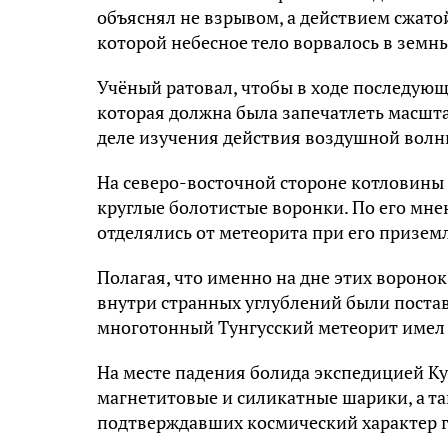
объяснял не взрывом, а действием сжат
которой небесное тело ворвалось в земн
Учёный ратовал, чтобы в ходе последую
которая должна была запечатлеть масшта
деле изучения действия воздушной волн
На северо-восточной стороне котловины 
круглые болотистые воронки. По его мне
отделялись от метеорита при его призем
Полагая, что именно на дне этих воронок
внутри странных углублений были постав
многотонный Тунгусский метеорит имел
На месте падения болида экспедицией 
магнетитовые и силикатные шарики, а т
подтверждавших космический характер г