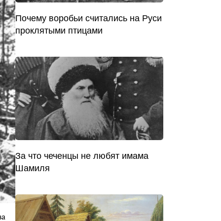
Почему воробьи считались на Руси
проклятыми птицами
За что чеченцы не любят имама
Шамиля
ва