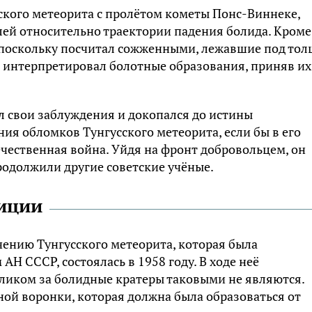
ского метеорита с пролётом кометы Понс-Виннеке,
ей относительно траектории падения болида. Кроме
, поскольку посчитал сожженными, лежавшие под то
о интерпретировал болотные образования, приняв их
л свои заблуждения и докопался до истины
ия обломков Тунгусского метеорита, если бы в его
чественная война. Уйдя на фронт добровольцем, он
продолжили другие советские учёные.
иции
чению Тунгусского метеорита, которая была
Н СССР, состоялась в 1958 году. В ходе неё
уликом за болидные кратеры таковыми не являются.
ной воронки, которая должна была образоваться от