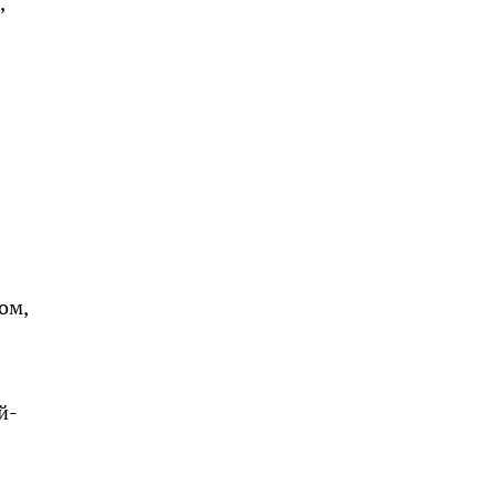
,
ом,
й-