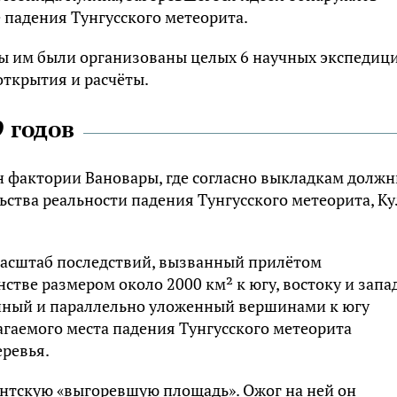
 падения Тунгусского метеорита.
оды им были организованы целых 6 научных экспедици
открытия и расчёты.
 годов
н фактории Вановары, где согласно выкладкам долж
ства реальности падения Тунгусского метеорита, К
масштаб последствий, вызванный прилётом
стве размером около 2000 км² к югу, востоку и запа
ённый и параллельно уложенный вершинами к югу
лагаемого места падения Тунгусского метеорита
ревья.
антскую «выгоревшую площадь». Ожог на ней он