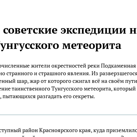
 советские экспедиции н
унгусского метеорита
очисленные жители окрестностей реки Подкаменная
о странного и страшного явления. Из разверзшегос
нный шар, жар от которого сжигал всё на своём пути
ние таинственного Тунгусского метеорита, который
 пытающихся разгадать его секреты.
ступный район Красноярского края, куда приземлил