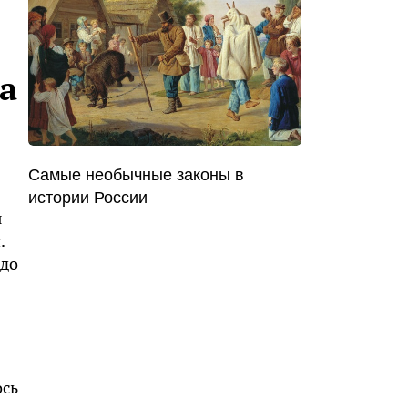
а
Самые необычные законы в
истории России
я
.
 до
ось