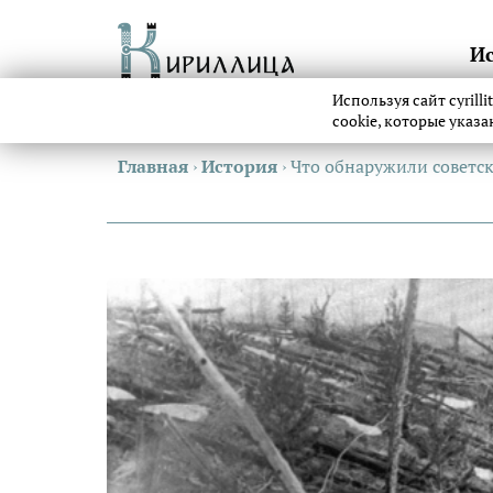
И
Используя сайт cyrill
cookie, которые указ
Главная
›
История
›
Что обнаружили советск