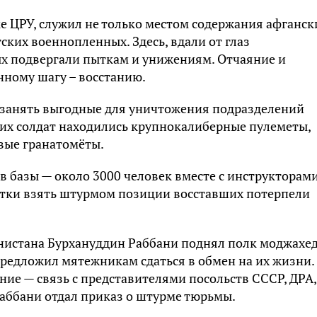
е ЦРУ, служил не только местом содержания афганск
ских военнопленных. Здесь, вдали от глаз
х подвергали пыткам и унижениям. Отчаяние и
нному шагу – восстанию.
и занять выгодные для уничтожения подразделений
ких солдат находились крупнокалиберные пулеметы,
вые гранатомёты.
в базы — около 3000 человек вместе с инструкторам
пытки взять штурмом позиции восставших потерпели
анистана Бурхануддин Раббани поднял полк моджахе
предложил мятежникам сдаться в обмен на их жизни.
ие — связь с представителями посольств СССР, ДРА,
Раббани отдал приказ о штурме тюрьмы.