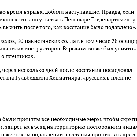
 во время взрыва, добили наступавшие. Правда, если
канского консульства в Пешаваре Госдепартаменту
 выжить после того, как восстание было подавлено».
дов, 90 пакистанских солдат, в том числе 28 офице
риканских инструкторов. Взрывом также был уничто
 о пленниках.
через несколько дней после восстания последовал
тана Гульбеддина Хекматияра: «русских в плен не
на были приняты все необходимые меры, чтобы скрыт
, запрет на въезд на территорию посторонним лица
и жестоком подавлении восстания проникла в пресс