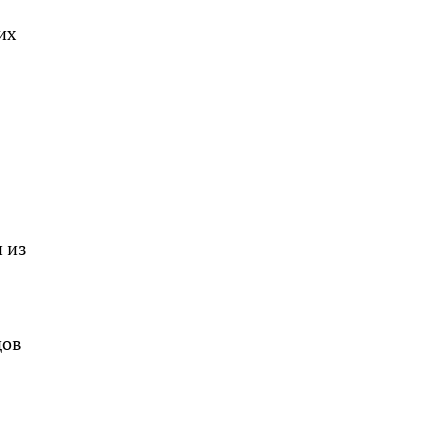
их
и из
дов