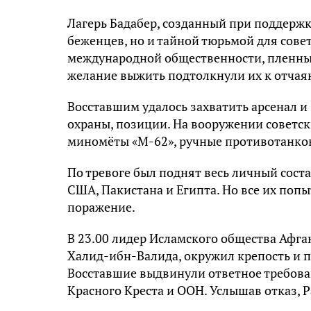
Лагерь Бадабер, созданный при поддержк
беженцев, но и тайной тюрьмой для совет
международной общественности, пленны
желание выжить подтолкнули их к отчая
Восставшим удалось захватить арсенал 
охраны, позиции. На вооружении советс
миномёты «М-62», ручные противотанко
По тревоге был поднят весь личный соста
США, Пакистана и Египта. Но все их по
поражение.
В 23.00 лидер Исламского общества Афг
Халид-ибн-Валида, окружил крепость и 
Восставшие выдвинули ответное требован
Красного Креста и ООН. Услышав отказ, 