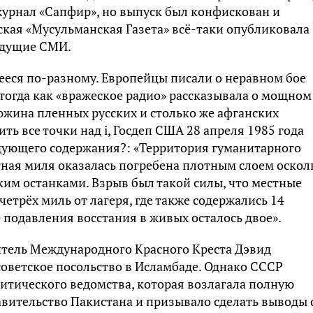
урнал «Сапфир», но выпуск был конфискован и
ская «Мусульманская Газета» всё-таки опубликовала 
ведущие СМИ.
ееся по-разному. Европейцы писали о неравном бое
 тогда как «вражеское радио» рассказывала о мощном
дюжина пленных русских и столько же афганских
ть все точки над i, Госдеп США 28 апреля 1985 года
ующего содержания?: «Территория гуманитарного
ная миля оказалась погребена плотным слоем оскол
ским останками. Взрыв был такой силы, что местные
етрёх миль от лагеря, где также содержались 14
 подавления восстания в живых осталось двое».
итель Международного Красного Креста Дэвид
советское посольство в Исламбаде. Однако СССР
итического ведомства, которая возлагала полную
авительство Пакистана и призывало сделать выводы 