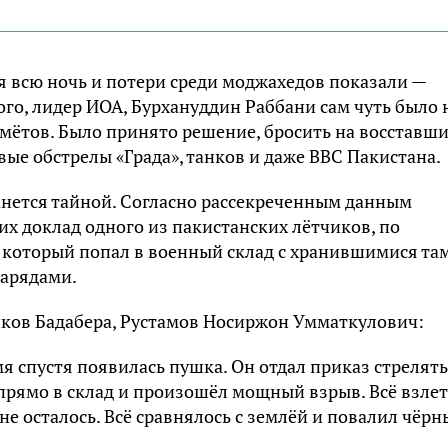
 всю ночь и потери среди моджахедов показали —
того, лидер ИОА, Бурхануддин Раббани сам чуть было 
мётов. Было принято решение, бросить на восставш
ые обстрелы «Града», танков и даже ВВС Пакистана.
танется тайной. Согласно рассекреченным данным
х доклад одного из пакистанских лётчиков, по
 который попал в военный склад с хранившимися та
нарядами.
иков Бадабера, Рустамов Носиржон Умматкулович:
мя спустя появилась пушка. Он отдал приказ стрелять
 прямо в склад и произошёл мощный взрыв. Всё взле
 не осталось. Всё сравнялось с землёй и повалил чёр