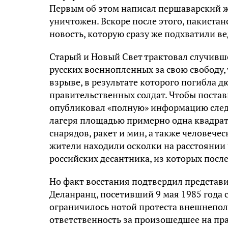
Первым об этом написал першаварский ж
уничтожен. Вскоре после этого, пакистан
новость, которую сразу же подхватили 
Старый и Новый Свет трактовал случивш
русских военнопленных за свою свободу,
взрыве, в результате которого погибла 
правительственных солдат. Чтобы постави
опубликовал «полную» информацию след
лагеря площадью примерно одна квадрат
снарядов, ракет и мин, а также человече
жители находили осколки на расстоянии ч
российских десантника, из которых после
Но факт восстания подтвердил представ
Деланранц, посетивший 9 мая 1985 года 
ограничилось нотой протеста внешнепол
ответственность за произошедшее на пр