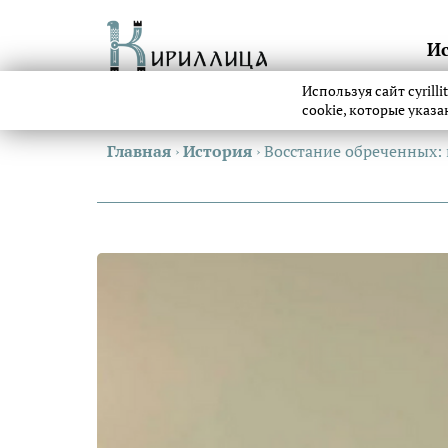
И
Используя сайт cyrill
cookie, которые указ
Главная
›
История
›
Восстание обреченных: 