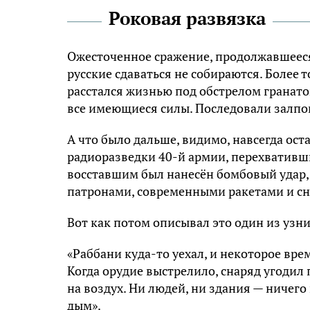
Роковая развязка
Ожесточенное сражение, продолжавшееся
русские сдаваться не собираются. Более 
расстался жизнью под обстрелом гранато
все имеющиеся силы. Последовали залпов
А что было дальше, видимо, навсегда ос
радиоразведки 40-й армии, перехвативши
восставшим был нанесён бомбовый удар,
патронами, современными ракетами и с
Вот как потом описывал это один из узн
«Раббани куда-то уехал, и некоторое вре
Когда орудие выстрелило, снаряд угодил
на воздух. Ни людей, ни здания — ничего
дым».