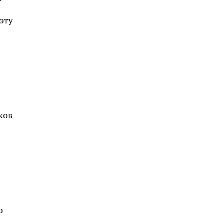
эту
ков
о