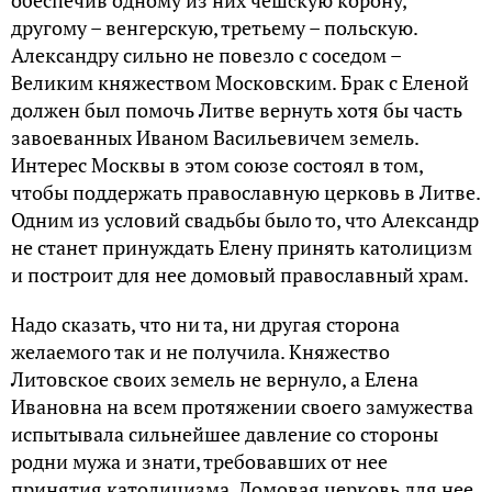
обеспечив одному из них чешскую корону,
другому – венгерскую, третьему – польскую.
Александру сильно не повезло с соседом –
Великим княжеством Московским. Брак с Еленой
должен был помочь Литве вернуть хотя бы часть
завоеванных Иваном Васильевичем земель.
Интерес Москвы в этом союзе состоял в том,
чтобы поддержать православную церковь в Литве.
Одним из условий свадьбы было то, что Александр
не станет принуждать Елену принять католицизм
и построит для нее домовый православный храм.
Надо сказать, что ни та, ни другая сторона
желаемого так и не получила. Княжество
Литовское своих земель не вернуло, а Елена
Ивановна на всем протяжении своего замужества
испытывала сильнейшее давление со стороны
родни мужа и знати, требовавших от нее
принятия католицизма. Домовая церковь для нее