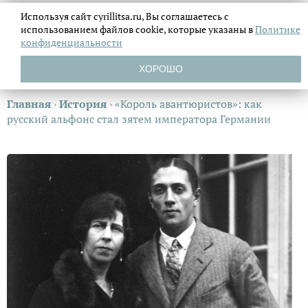
Используя сайт cyrillitsa.ru, Вы соглашаетесь с
использованием файлов
cookie, которые указаны в
Политике
конфиденциальности
ХОРОШО
Главная
›
История
›
«Король авантюристов»: как
русский альфонс стал зятем императора Германии