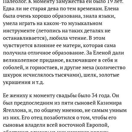
Палеолог. К моменту замужества ей было 19 лет.
Едва ли не старая дева по тем временам. Елена
была очень хорошо образована, знала языки,
умела играть на каком-то музыкальном
инструменте (летопись на таких деталях не
останавливается), любила чтение. В этом
чувствуется влияние ее матери, которая сама
получила отличное образование. За Еленой дали
великолепное приданое, включавшее в себя и
соболей, и горностаев, и другие меха (количество
шкурок исчислялось тысячами), шелк, золотые
украшения и т.д.
Ее жениху к моменту свадьбы было 34 года. Он
был предпоследним из пяти сыновей Казимира
Ягеллона, и, по общему мнению, не самым умным
из них. Его отец позаботился о том, чтобы его
сыновья владели всей восточной Европой,