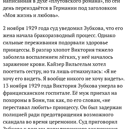
написанная в духе «плутовского романа», по сей
день переиздаётся в Германии под заголовком
«Моя жизнь и любовь».
2 ноября 1929 года суд уведомил Зубкова, что его
жена начала бракоразводный процесс. Однако
сильные переживания подорвали здоровье
принцессы. В разгар хлопот Виктория тяжело
заболела воспалением лёгких, у неё началось
заражение крови. Кайзер Вильгельм хотел
посетить сестру, но та лишь отмахнулась: «Я не
хочу его видеть. Я вообще никого не хочу видеть».
13 ноября 1929 года Виктория Зубкова умерла во
францисканском госпитале. Её муж приехал на
похороны в Бонн, так как, по его словам, «не
переставал любить» принцессу. Он был задержан
полицией ради предотвращения возможного
скандала во время церемонии. Суд приговорил
Зубкова к восьми дням тюремного заключения,