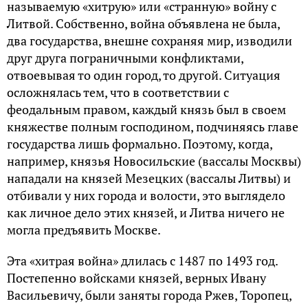
называемую «хитрую» или «странную» войну с
Литвой. Собственно, война объявлена не была,
два государства, внешне сохраняя мир, изводили
друг друга пограничными конфликтами,
отвоевывая то один город, то другой. Ситуация
осложнялась тем, что в соответствии с
феодальным правом, каждый князь был в своем
княжестве полным господином, подчиняясь главе
государства лишь формально. Поэтому, когда,
например, князья Новосильские (вассалы Москвы)
нападали на князей Мезецких (вассалы Литвы) и
отбивали у них города и волости, это выглядело
как личное дело этих князей, и Литва ничего не
могла предъявить Москве.
Эта «хитрая война» длилась с 1487 по 1493 год.
Постепенно войсками князей, верных Ивану
Васильевичу, были заняты города Ржев, Торопец,