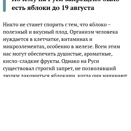
есть яблоки до 19 августа
Никто не станет спорить с тем, что яблоко –
полезный и вкусный плод. Организм человека
нуждается в клетчатке, витаминах и
микроэлементах, особенно в железе. Всем этим
нас могут обеспечить душистые, ароматные,
кисло-сладкие фрукты. Однако на Руси
существовал строгий запрет, не позволявший
людям лакомиться яблоками, когда они начинают
созревать. Так почему эти плоды наши предки не
могли есть до Яблочного Спаса?
Народная традиция
Помните, в известной поэме Н.А. Некрасова «Кому
на Руси жить хорошо?» одна из крестьянок –