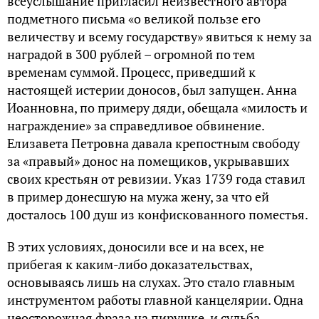
всеуслышание пригласил неизвестного автора
подметного письма «о великой пользе его
величеству и всему государству» явиться к нему за
наградой в 300 рублей – огромной по тем
временам суммой. Процесс, приведший к
настоящей истерии доносов, был запущен. Анна
Иоанновна, по примеру дяди, обещала «милость и
награждение» за справедливое обвинение.
Елизавета Петровна давала крепостным свободу
за «правый» донос на помещиков, укрывавших
своих крестьян от ревизии. Указ 1739 года ставил
в пример донесшую на мужа жену, за что ей
досталось 100 душ из конфискованного поместья.
В этих условиях, доносили все и на всех, не
прибегая к каким-либо доказательствах,
основываясь лишь на слухах. Это стало главным
инструментом работы главной канцелярии. Одна
неосторожная фраза на пирушке, и судьба