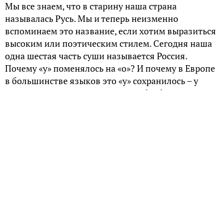
Мы все знаем, что в старину наша страна
называлась Русь. Мы и теперь неизменно
вспоминаем это название, если хотим выразиться
высоким или поэтическим стилем. Сегодня наша
одна шестая часть суши называется Россия.
Почему «у» поменялось на «о»? И почему в Европе
в большинстве языков это «у» сохранилось – у
англичан «Russia», у немцев «Russland», у испанцев
«Rusia», у французов «Russie»?
Ответы на эти вопросы скрываются в глубине
веков.
Почему «Русь»?
Древнее государство восточных славян
называлось Русь, по названию племени русь.