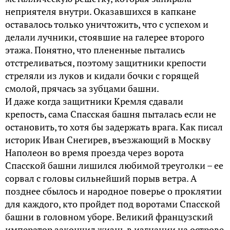
неприятеля внутри. Оказавшихся в капкане
оставалось только уничтожить, что с успехом и
делали лучники, стоявшие на галерее второго
этажа. Понятно, что плененные пытались
отстреливаться, поэтому защитники крепости
стреляли из луков и кидали бочки с горящей
смолой, прячась за зубцами башни.
И даже когда защитники Кремля сдавали
крепость, сама Спасская башня пыталась если не
остановить, то хотя бы задержать врага. Как писал
историк Иван Снегирев, въезжающий в Москву
Наполеон во время проезда через ворота
Спасской башни лишился любимой треуголки – ее
сорвал с головы сильнейший порыв ветра. А
позднее сбылось и народное поверье о проклятии
для каждого, кто пройдет под воротами Спасской
башни в головном уборе. Великий французский
император закончил жизнь в изгнании на острове