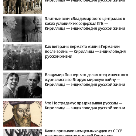
Кириллица — энциклопедия русской жизни
Элитные зэки «Владимирского централа»: в
каких условиях их содержал КГБ —
Кириллица — энциклопедия русской жизни
Как ветераны вермахта жили в Германии
после войны — Кириллица — энциклопедия
русской жизни
Владимир Познер: что делал отец известного
журналиста во Вторую мировую войну —
Кириллица — энциклопедия русской жизни
Что Нострадамус предсказывал русским —
Кириллица — энциклопедия русской жизни
Какие привычки немцев-выходцев из СССР
шокируют других жителей Германии —