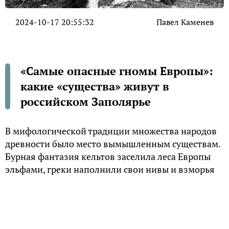
2024-10-17 20:55:32
Павел Каменев
«Самые опасные гномы Европы»:
какие «существа» живут в
российском Заполярье
В мифологической традиции множества народов
древности было место вымышленным существам.
Бурная фантазия кельтов заселила леса Европы
эльфами, греки наполнили свои нивы и взморья
дриадами и нимфами, славяне определили топи и
болота, как место проживания для кикимор.