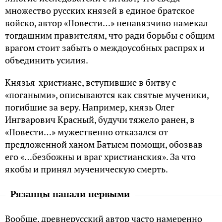
множество русских князей в единое братское
войско, автор «Повести…» ненавязчиво намекал
тогдашним правителям, что ради борьбы с общим
врагом стоит забыть о междоусобных распрях и
объединить усилия.
Князья-христиане, вступившие в битву с
«погаными», описываются как святые мученики,
погибшие за веру. Например, князь Олег
Ингварович Красный, будучи тяжело ранен, в
«Повести…» мужественно отказался от
предложенной ханом Батыем помощи, обозвав
его «…безбожны и враг христианския». За что
якобы и принял мученическую смерть.
Рязанцы напали первыми
Вообще, древнерусский автор часто намеренно