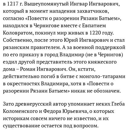
в 1217 г. Вышеупомянутый Ингвар Ингварович,
который в момент нападения захватчиков,
согласно «Повести о разорении Рязани Батыем»,
находился в Чернигове вместе с Евпатием
Коловратом, покинул мир живых в 1220 году.
Собственно, после этого Юрий Ингварович и стал
рязанским правителем. А за военной поддержкой
по его приказу в город Владимир (не в Чернигов)
ездил другой представитель этого княжеского
дома – Роман Ингварович. Он, кстати,
действительно погиб в битве с монголо-татарами
в окрестностях Владимира, хотя в «Повести о
разорении Рязани Батыем» никак не обозначен.
Зато древнерусский автор упоминает неких Глеба
Коломенского и Федора Юрьевича, о которых
историкам совсем ничего не известно, и их
существование остается под вопросом.