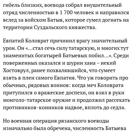
гибель близких, воевода собрал внушительный
отряд численностью в 1 700 человек и направился
вслед за войском Батыя, которое сумел догнать на
территории Суздальского княжества.
Евпатий Коловрат причинил врагу значительный
урон. Он «…стал сечь силу татарскую, и многих тут
знаменитых богатырей Батыевых побил…». Среди
поверженных оказался и шурин хана – некий
Хостоврул, ранее похвалявшийся, что сумеет
взять в плен самого Евпатия. Что уж говорить про
обычных, рядовых воинов: когда меч Коловрата
притупился о вражеские доспехи, он взял в руки
монголо-татарское оружие и продолжил рассекать
противников-конников надвое, вплоть до седла.
Но военная операция рязанского воеводы
изначально была обречена, численность Батыева