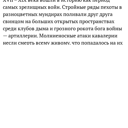
самых зрелищных войн. Стройные ряды пехоты в
разноцветных мундирах поливали друг друга
свинцом на больших открытых пространствах
среди клубов дыма и грозного рокота бога войны
— артиллерии. Молниеносные атаки кавалерии
несли смерть всему живому, что попадалось на их
пути. Однако под внешним блеском и
великолепием скрывалась ужасающая реальность.
Именно этот период был самым незавидным для
обычных солдат. В Средние Века воин обладал не
только большей свободой для маневра, что
позволяло уклониться от удара, но и был худо-
бедно экипирован доспехами или щитом.
Начиная с Первой мировой войны, солдаты могли
укрываться от пуль в окопах и прочих
инженерных сооружениях. Однако в указанный
период пехота не только не имела защитного