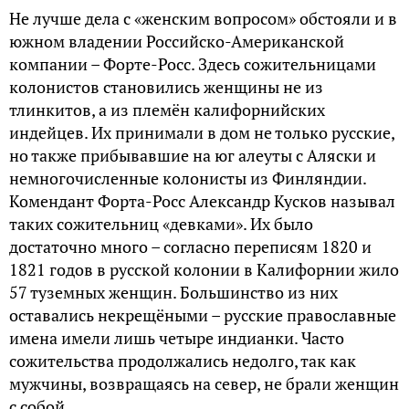
Не лучше дела с «женским вопросом» обстояли и в
южном владении Российско-Американской
компании – Форте-Росс. Здесь сожительницами
колонистов становились женщины не из
тлинкитов, а из племён калифорнийских
индейцев. Их принимали в дом не только русские,
но также прибывавшие на юг алеуты с Аляски и
немногочисленные колонисты из Финляндии.
Комендант Форта-Росс Александр Кусков называл
таких сожительниц «девками». Их было
достаточно много – согласно переписям 1820 и
1821 годов в русской колонии в Калифорнии жило
57 туземных женщин. Большинство из них
оставались некрещёными – русские православные
имена имели лишь четыре индианки. Часто
сожительства продолжались недолго, так как
мужчины, возвращаясь на север, не брали женщин
с собой.