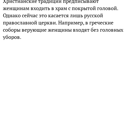
Христианские традиции предписывают
женщинам входить в храм с покрытой головой.
Однако сейчас это касается лишь русской
православной церкви. Например, в греческие
соборы верующие женщины входят без головных
уборов.
Библия
О том, что женщины, принявшие христианство, во
время молитвы должны покрывать свою голову
платком, говорится в Евангелие от апостола
Павла: «…Всякая жена, молящаяся или
пророчествующая с открытой головою, постыжает
свою голову, ибо это то же, как если бы она была
обритая, ибо если жена не хочет покрываться, то
пусть стрижется, а если жене стыдно быть