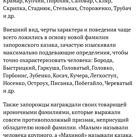
Крамар, Купчин, Порохня, Саловар, Скляр,
Скрипка, Стаднюк, Стельмах, Стороженко, Трубач
и др.
Внешний вид, черты характера и поведения чаще
всего ложились в основу новой фамилии
запорожского казака, зачастую изыскивали
максимально поддевающие определения, чтобы
точно охарактеризовать человека: Борода,
Быстрицкий, Гаркуша, Головатый, Головко,
Горбонис, Зубенко, Косач, Кучера, Легкоступ,
Носенко, Остроух, Писанка, Побегайло, Череватый
и др.
Также запорожцы награждали своих товарищей
ироничными фамилиями, которые выражали
совсем противоположный признак, неприсущий
обладателю новой фамилии. «Малым» называли
человека крупного, а «Махиной» называли казака,