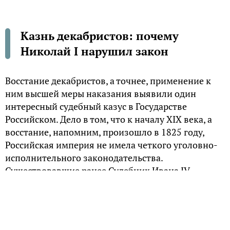
Казнь декабристов: почему
Николай I нарушил закон
Восстание декабристов, а точнее, применение к
ним высшей меры наказания выявили один
интересный судебный казус в Государстве
Российском. Дело в том, что к началу XIX века, а
восстание, напомним, произошло в 1825 году,
Российская империя не имела четкого уголовно-
исполнительного законодательства.
Существовавшие ранее Судебник Ивана IV
Грозного от 1550 года и Соборное уложение от
1649 на тот момент официально отменены не
были. И там был весьма четко написан способ
наказания за государственный мятеж — сварить в